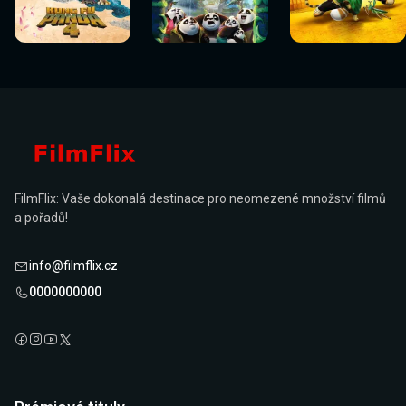
Sledovat
Sledovat
Sledovat
Sledovat
Sledovat
Sledovat
nyní
nyní
nyní
nyní
nyní
nyní
FilmFlix: Vaše dokonalá destinace pro neomezené množství filmů
a pořadů!
info@filmflix.cz
0000000000