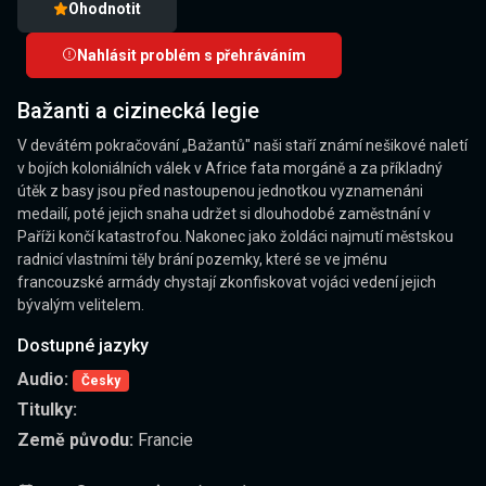
Ohodnotit
Nahlásit problém s přehráváním
Bažanti a cizinecká legie
V devátém pokračování „Bažantů" naši staří známí nešikové naletí
v bojích koloniálních válek v Africe fata morgáně a za příkladný
útěk z basy jsou před nastoupenou jednotkou vyznamenáni
medailí, poté jejich snaha udržet si dlouhodobé zaměstnání v
Paříži končí katastrofou. Nakonec jako žoldáci najmutí městskou
radnicí vlastními těly brání pozemky, které se ve jménu
francouzské armády chystají zkonfiskovat vojáci vedení jejich
bývalým velitelem.
Dostupné jazyky
Audio:
Česky
Titulky:
Země původu:
Francie