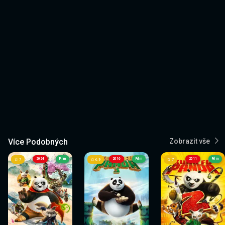
Více Podobných
Zobrazit vše
2024
Film
2016
Film
2011
Film
7
6.9
7