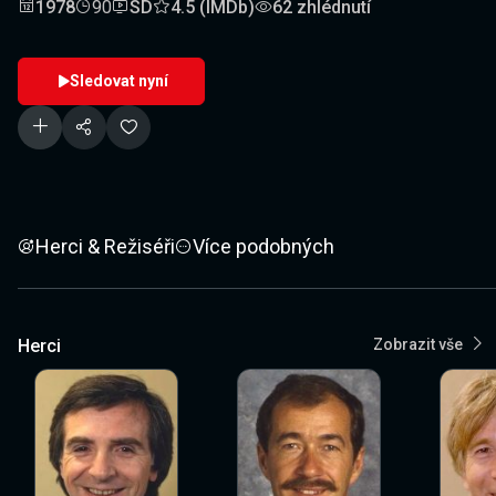
1978
90
SD
4.5 (IMDb)
62 zhlédnutí
Sledovat nyní
Herci & Režiséři
Více podobných
Herci
Zobrazit vše