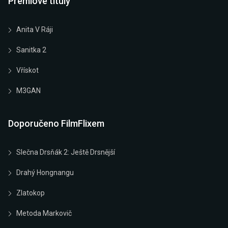
Prémiové tituly
Anita V Ráji
Sanitka 2
Vřískot
M3GAN
Doporučeno FilmFlixem
Slečna Drsňák 2: Ještě Drsnější
Drahý Hongnangu
Zlatokop
Metoda Markovič