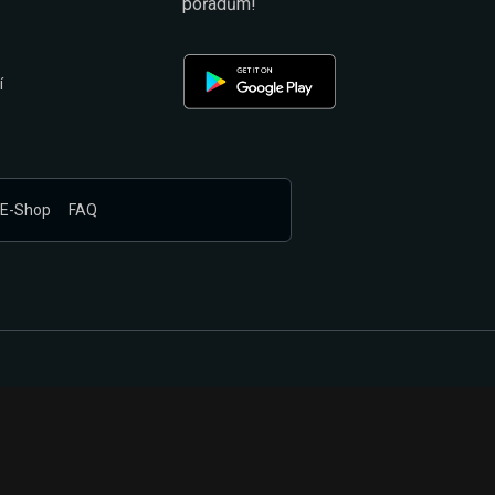
pořadům!
í
E-Shop
FAQ