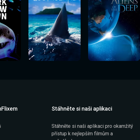
Sledovat
Sledovat
í
Sledovat nyní
Sledovat nyní
nyní
nyní
mFlixem
Stáhněte si naši aplikaci
Stáhněte si naši aplikaci pro okamžitý
i
přístup k nejlepším filmům a