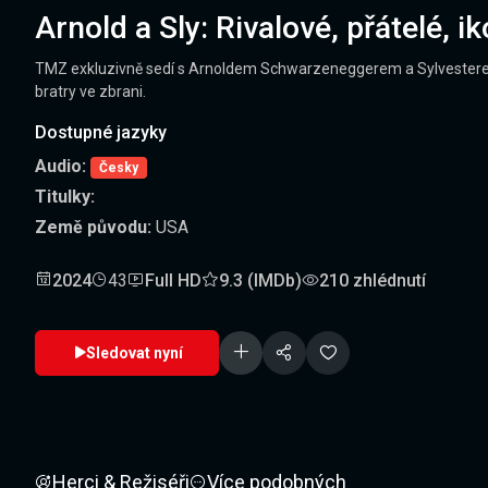
Arnold a Sly: Rivalové, přátelé, i
TMZ exkluzivně sedí s Arnoldem Schwarzeneggerem a Sylvesterem Sta
bratry ve zbrani.
Dostupné jazyky
Audio:
Česky
Titulky:
Země původu:
USA
2024
43
Full HD
9.3 (IMDb)
210 zhlédnutí
Sledovat nyní
Herci & Režiséři
Více podobných