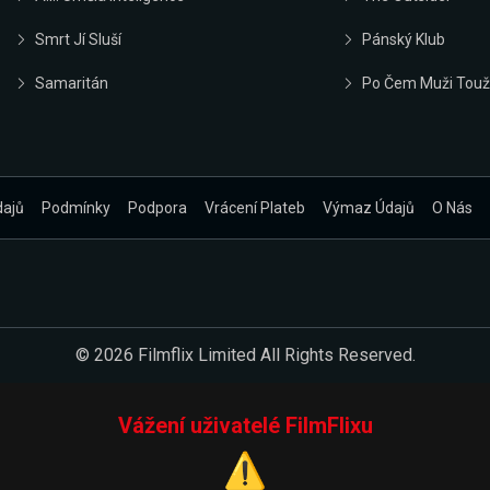
Smrt Jí Sluší
Pánský Klub
Samaritán
Po Čem Muži Touž
dajů
Podmínky
Podpora
Vrácení Plateb
Výmaz Údajů
O Nás
© 2026 Filmflix Limited All Rights Reserved.
Vážení uživatelé FilmFlixu
⚠️