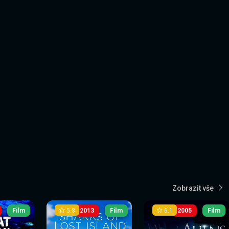
Zobrazit vše
5.8
6.1
Film
2013
Film
2005
Film