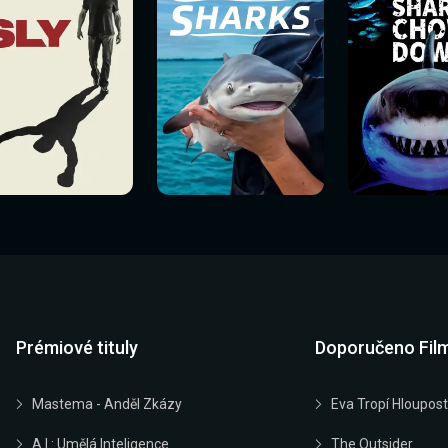
Sledovat
Sledovat
Sledovat
edovat nyní
Sledovat nyní
Sledovat nyn
nyní
nyní
nyní
Prémiové tituly
Doporučeno Fil
Mastema - Anděl Zkázy
Eva Tropí Hloupost
A.I.: Umělá Inteligence
The Outsider