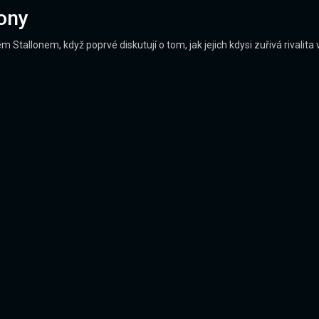
kony
llonem, když poprvé diskutují o tom, jak jejich kdysi zuřivá rivalita ve