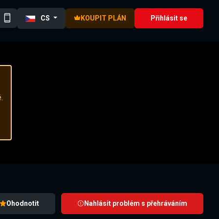
CS
KOUPIT PLÁN
Přihlásit se
.
Ohodnotit
Nahlásit problém s přehráváním