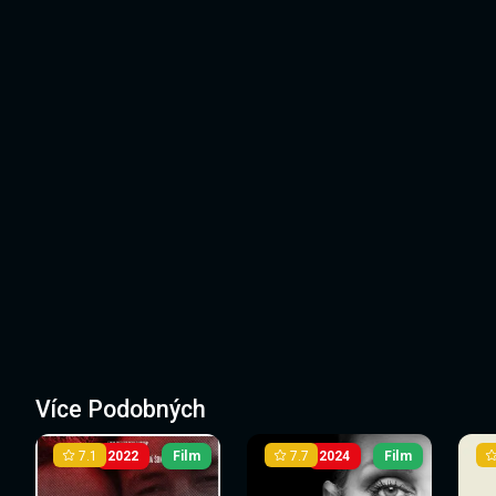
Více Podobných
7.1
7.7
2022
Film
2024
Film