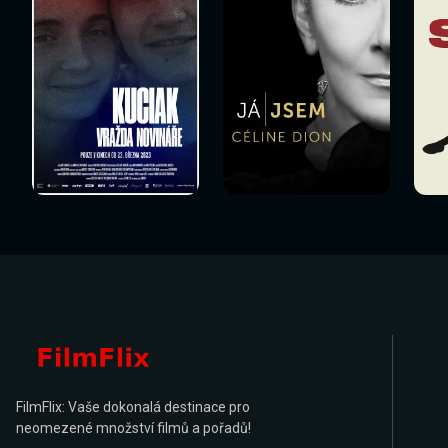
Sledovat
Sledovat
Sledovat nyní
Sledovat nyní
Sl
nyní
nyní
FilmFlix: Vaše dokonalá destinace pro
neomezené množství filmů a pořadů!