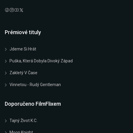
Prémiové tituly
Jdeme Si Hrát
Puška, Která Dobyla Divoký Západ
Zakletý V Čase
Vinnetou - Rudý Gentleman
Doporučeno FilmFlixem
Tajný Život K.C.
Moon Knight