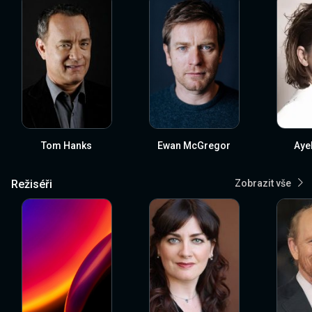
Tom Hanks
Ewan McGregor
Aye
Režiséři
Zobrazit vše