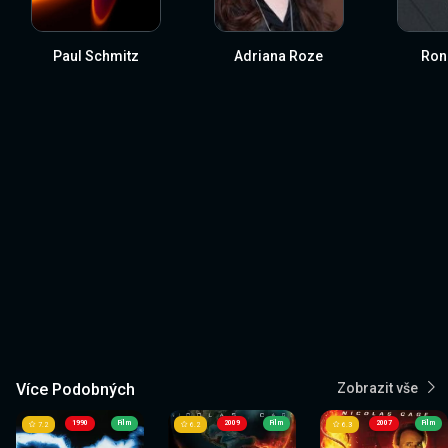
Paul Schmitz
Adriana Roze
Ron
Více Podobných
Zobrazit vše
1990
Film
2009
Film
2007
Film
7.2
6.2
6.3