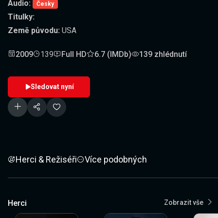
Audio:
Česky
Titulky:
Země původu:
USA
2009
139
Full HD
6.7 (IMDb)
139 zhlédnutí
Sledovat nyní
Herci & Režiséři
Více podobných
Herci
Zobrazit vše