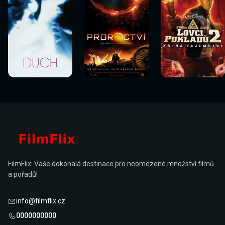
Sledovat
Sledovat
Sledovat
Sledovat
Sledovat
Sledovat
nyní
nyní
nyní
nyní
nyní
nyní
FilmFlix: Vaše dokonalá destinace pro neomezené množství filmů
a pořadů!
info@filmflix.cz
0000000000