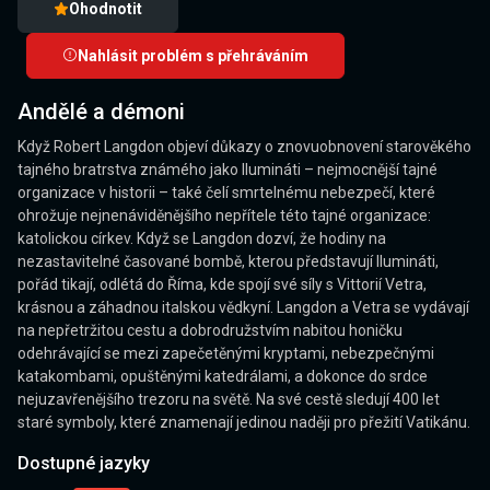
Ohodnotit
Nahlásit problém s přehráváním
Andělé a démoni
Když Robert Langdon objeví důkazy o znovuobnovení starověkého
tajného bratrstva známého jako Ilumináti – nejmocnější tajné
organizace v historii – také čelí smrtelnému nebezpečí, které
ohrožuje nejnenáviděnějšího nepřítele této tajné organizace:
katolickou církev. Když se Langdon dozví, že hodiny na
nezastavitelné časované bombě, kterou představují Ilumináti,
pořád tikají, odlétá do Říma, kde spojí své síly s Vittorií Vetra,
krásnou a záhadnou italskou vědkyní. Langdon a Vetra se vydávají
na nepřetržitou cestu a dobrodružstvím nabitou honičku
odehrávající se mezi zapečetěnými kryptami, nebezpečnými
katakombami, opuštěnými katedrálami, a dokonce do srdce
nejuzavřenějšího trezoru na světě. Na své cestě sledují 400 let
staré symboly, které znamenají jedinou naději pro přežití Vatikánu.
Dostupné jazyky