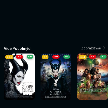
Více Podobných
Zobrazit vše
2019
Film
2014
Film
2020
Film
7.3
7
6.1
Sledovat
Sledovat
Sledovat
Sledovat
Sledovat
Sledovat
nyní
nyní
nyní
nyní
nyní
nyní