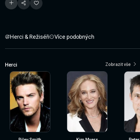
Herci & Režiséři
Více podobných
Herci
Zobrazit vše
Riley Smith
Kim Myers
Peter