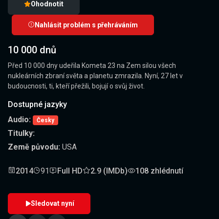
Ohodnotit
Nahlásit problém s přehráváním
10 000 dnů
Před 10 000 dny udeřila Kometa 23 na Zem silou všech
nukleárních zbraní světa a planetu zmrazila. Nyní, 27 let v
budoucnosti, ti, kteří přežili, bojují o svůj život.
Dostupné jazyky
Audio:
Česky
Titulky:
Země původu:
USA
2014
91
Full HD
2.9 (IMDb)
108 zhlédnutí
Sledovat nyní