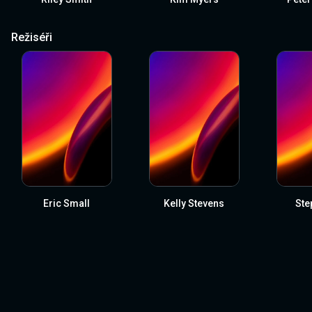
Režiséři
Eric Small
Kelly Stevens
Ste