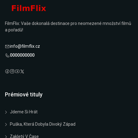
FilmFlix: Vaše dokonalá destinace pro neomezené množství filmů
a pořadů!
info@filmflix.cz
0000000000
Prémiové tituly
Jdeme Si Hrát
Puška, Která Dobyla Divoký Západ
Zakletý V Čase