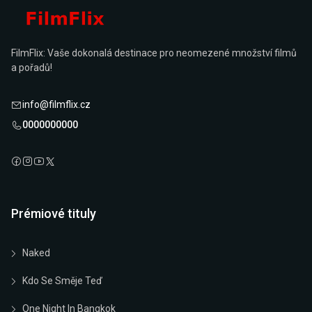
FilmFlix: Vaše dokonalá destinace pro neomezené množství filmů
a pořadů!
info@filmflix.cz
0000000000
Prémiové tituly
Naked
Kdo Se Směje Teď
One Night In Bangkok