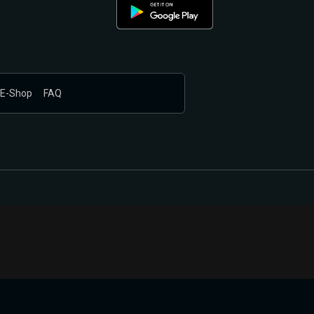
E-Shop
FAQ
nákupem produktů vyčkali.