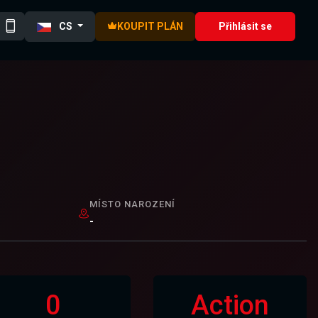
CS
KOUPIT PLÁN
Přihlásit se
MÍSTO NAROZENÍ
-
0
Action