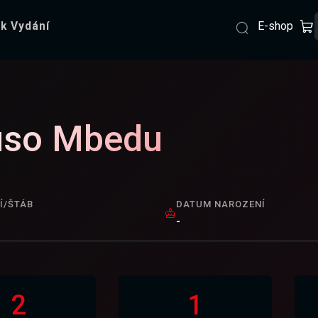
E-shop
k Vydání
uso Mbedu
Í/ŠTÁB
DATUM NAROZENÍ
-
2
1