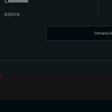
0000000000
Ochrana Ú
i
Připravujeme zcela novou