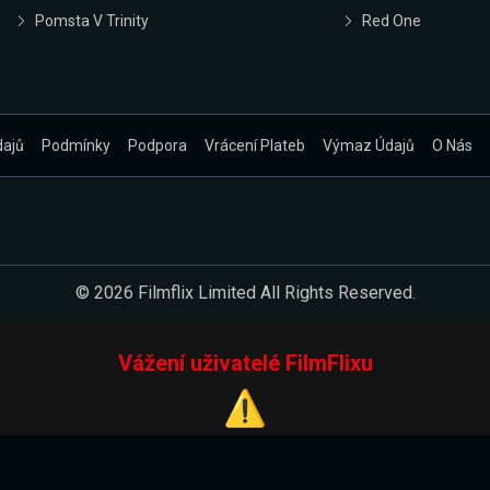
Pomsta V Trinity
Red One
dajů
Podmínky
Podpora
Vrácení Plateb
Výmaz Údajů
O Nás
© 2026 Filmflix Limited All Rights Reserved.
Vážení uživatelé FilmFlixu
⚠️
Pracujeme na novém E-Shopu.
 verzi našeho E-Shopu. Do jeho spuštění vás prosíme, abyste s 