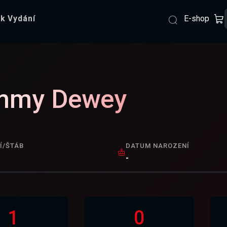
E-shop
k Vydání
mmy Dewey
Í/ŠTÁB
DATUM NAROZENÍ
-
1
0