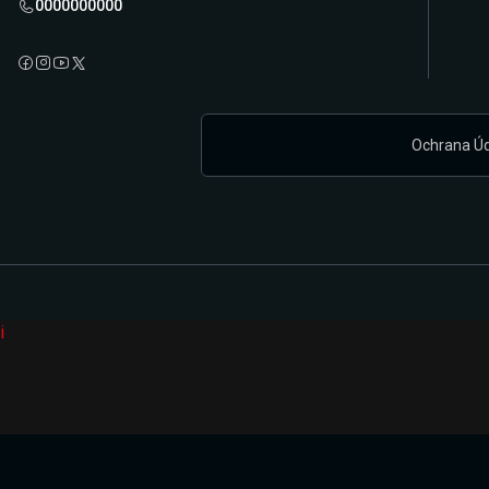
0000000000
Ochrana Ú
i
Připravujeme zcela novou