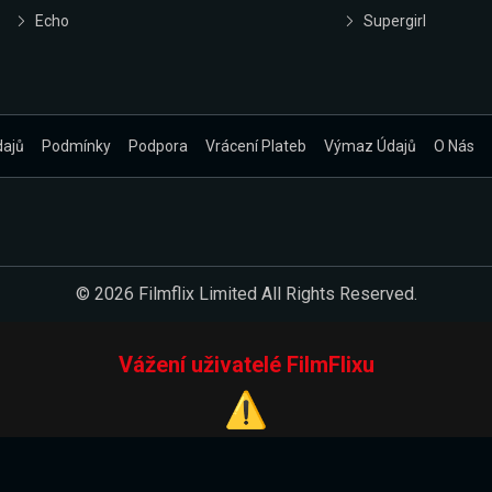
Echo
Supergirl
dajů
Podmínky
Podpora
Vrácení Plateb
Výmaz Údajů
O Nás
© 2026 Filmflix Limited All Rights Reserved.
Vážení uživatelé FilmFlixu
⚠️
Pracujeme na novém E-Shopu.
 verzi našeho E-Shopu. Do jeho spuštění vás prosíme, abyste s 