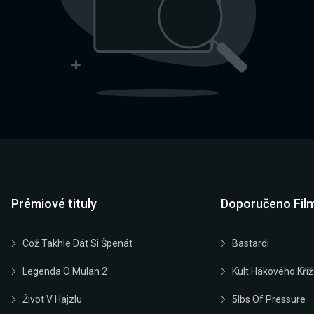
Prémiové tituly
Doporučeno Fil
Což Takhle Dát Si Špenát
Bastardi
Legenda O Mulan 2
Kult Hákového Kří
Život V Hajzlu
5lbs Of Pressure