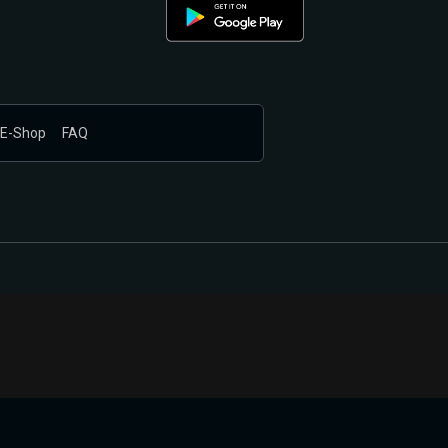
E-Shop
FAQ
nákupem produktů vyčkali.