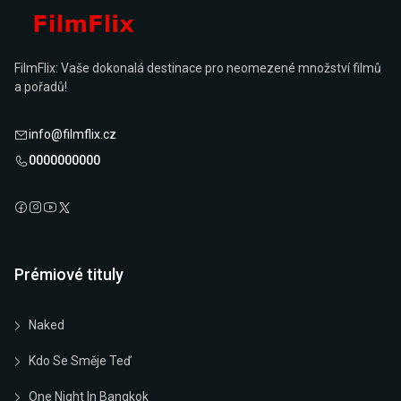
FilmFlix: Vaše dokonalá destinace pro neomezené množství filmů
a pořadů!
info@filmflix.cz
0000000000
Prémiové tituly
Naked
Kdo Se Směje Teď
One Night In Bangkok