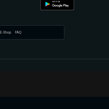
E-Shop
FAQ
nákupem produktů vyčkali.