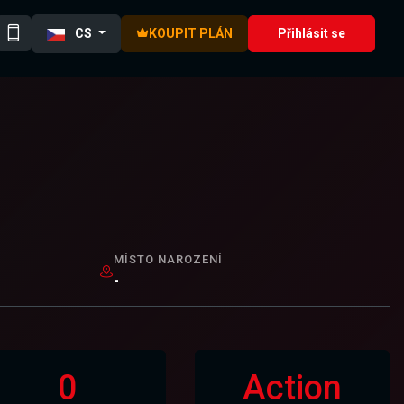
CS
KOUPIT PLÁN
Přihlásit se
MÍSTO NAROZENÍ
-
0
Action