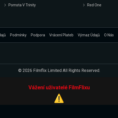
Pomsta V Trinity
Red One
dajů
Podmínky
Podpora
Vrácení Plateb
Výmaz Údajů
O Nás
© 2026 Filmflix Limited All Rights Reserved.
Vážení uživatelé FilmFlixu
⚠️
Pracujeme na novém E-Shopu.
 verzi našeho E-Shopu. Do jeho spuštění vás prosíme, abyste s 