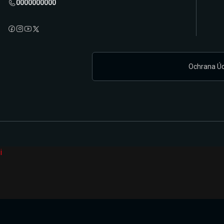
0000000000
Ochrana Ú
i
Připravujeme zcela novou