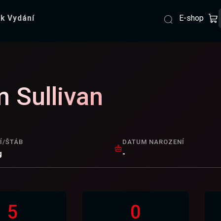
E-shop
k Vydání
 Sullivan
Í/ŠTÁB
DATUM NAROZENÍ
g
-
5
0