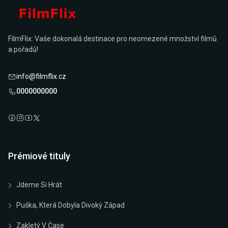
FilmFlix: Vaše dokonalá destinace pro neomezené množství filmů
a pořadů!
info@filmflix.cz
0000000000
Prémiové tituly
Jdeme Si Hrát
Puška, Která Dobyla Divoký Západ
Zakletý V Čase