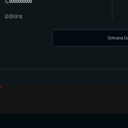
0000000000
Ochrana Ú
i
Připravujeme zcela novou