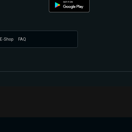
E-Shop
FAQ
nákupem produktů vyčkali.