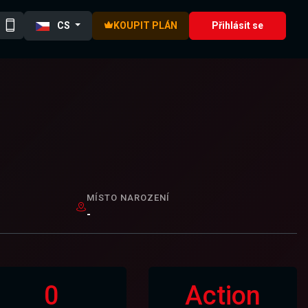
CS
KOUPIT PLÁN
Přihlásit se
MÍSTO NAROZENÍ
-
0
Action