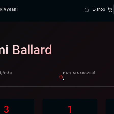
E-shop
k Vydání
mi Ballard
Í/ŠTÁB
DATUM NAROZENÍ
-
3
1