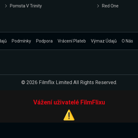
Pomsta V Trinity
Red One
dajů
Podmínky
Podpora
Vrácení Plateb
Výmaz Údajů
O Nás
© 2026 Filmflix Limited All Rights Reserved.
Vážení uživatelé FilmFlixu
⚠️
Pracujeme na novém E-Shopu.
 verzi našeho E-Shopu. Do jeho spuštění vás prosíme, abyste s 