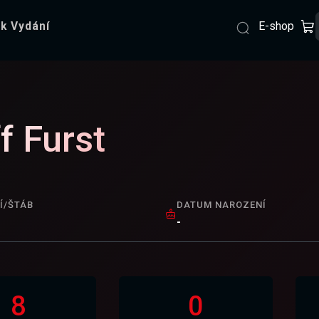
E-shop
k Vydání
ff Furst
Í/ŠTÁB
DATUM NAROZENÍ
-
8
0