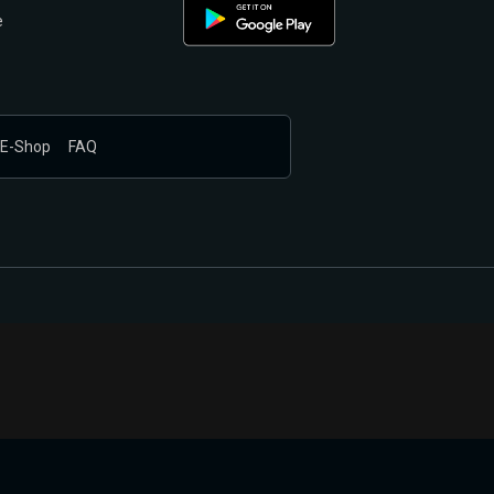
e
E-Shop
FAQ
nákupem produktů vyčkali.