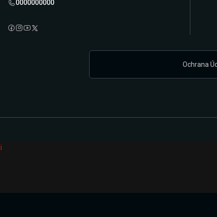
0000000000
Ochrana Ú
i
Připravujeme zcela novou