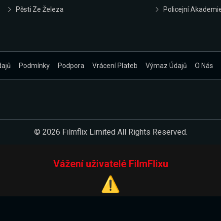
Pěsti Ze Železa
Policejní Akademi
dajů
Podmínky
Podpora
Vrácení Plateb
Výmaz Údajů
O Nás
© 2026 Filmflix Limited All Rights Reserved.
Vážení uživatelé FilmFlixu
⚠️
Pracujeme na novém E-Shopu.
 verzi našeho E-Shopu. Do jeho spuštění vás prosíme, abyste s 