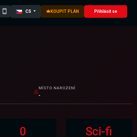
CS
KOUPIT PLÁN
Přihlásit se
MÍSTO NAROZENÍ
-
0
Sci-fi