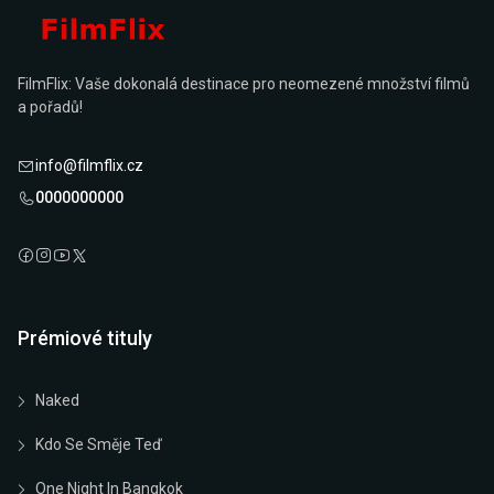
FilmFlix: Vaše dokonalá destinace pro neomezené množství filmů
a pořadů!
info@filmflix.cz
0000000000
Prémiové tituly
Naked
Kdo Se Směje Teď
One Night In Bangkok