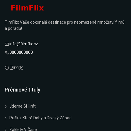
FilmFlix: Vaše dokonalá destinace pro neomezené množství filmů
a pořadů!
info@filmflix.cz
0000000000
Prémiové tituly
Jdeme Si Hrát
Puška, Která Dobyla Divoký Západ
Zakletý V Čase