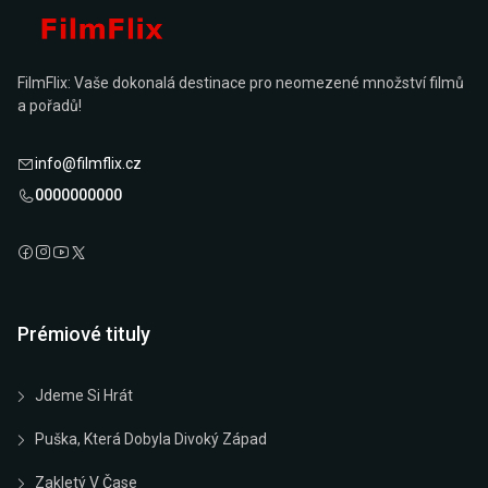
FilmFlix: Vaše dokonalá destinace pro neomezené množství filmů
a pořadů!
info@filmflix.cz
0000000000
Prémiové tituly
Jdeme Si Hrát
Puška, Která Dobyla Divoký Západ
Zakletý V Čase