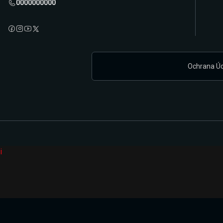
0000000000
Ochrana Ú
i
Připravujeme zcela novou