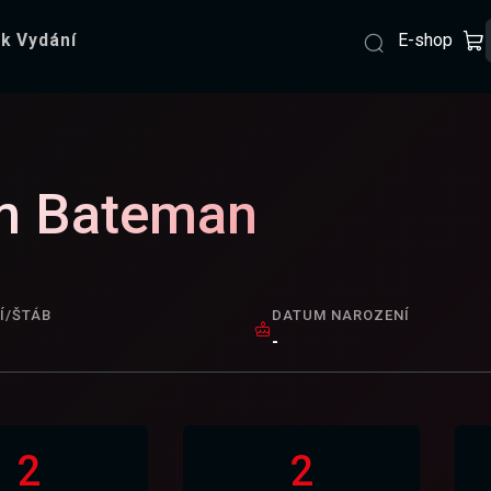
E-shop
k Vydání
m Bateman
Í/ŠTÁB
DATUM NAROZENÍ
-
2
2