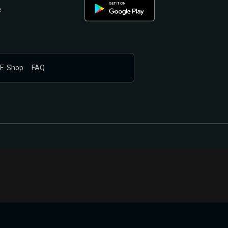
e
E-Shop
FAQ
nákupem produktů vyčkali.