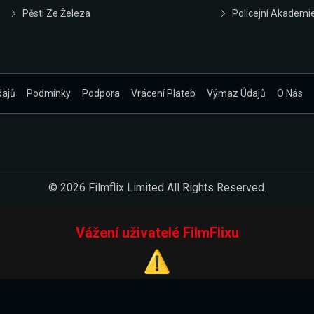
Pěsti Ze Železa
Policejní Akademi
dajů
Podmínky
Podpora
Vrácení Plateb
Výmaz Údajů
O Nás
© 2026 Filmflix Limited All Rights Reserved.
Vážení uživatelé FilmFlixu
⚠️
Pracujeme na novém E-Shopu.
 verzi našeho E-Shopu. Do jeho spuštění vás prosíme, abyste s 