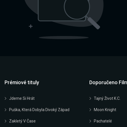
Prémiové tituly
Doporučeno Fil
Jdeme Si Hrát
Tajný Život K.C.
Puška, Která Dobyla Divoký Západ
Moon Knight
Zakletý V Čase
Pachatelé