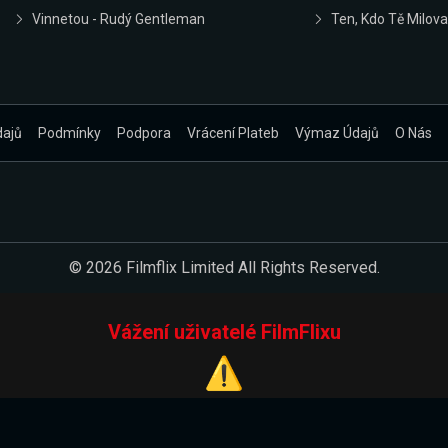
Vinnetou - Rudý Gentleman
Ten, Kdo Tě Milova
dajů
Podmínky
Podpora
Vrácení Plateb
Výmaz Údajů
O Nás
© 2026 Filmflix Limited All Rights Reserved.
Vážení uživatelé FilmFlixu
⚠️
Pracujeme na novém E-Shopu.
 verzi našeho E-Shopu. Do jeho spuštění vás prosíme, abyste s 