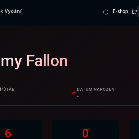
E-shop
k Vydání
my Fallon
Í/ŠTÁB
DATUM NAROZENÍ
-
6
0