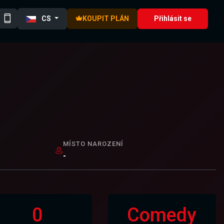
CS
KOUPIT PLÁN
Přihlásit se
MÍSTO NAROZENÍ
-
0
Comedy