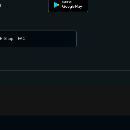
l
E-Shop
FAQ
nákupem produktů vyčkali.