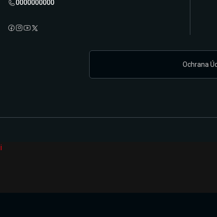
0000000000
Ochrana Ú
i
Připravujeme zcela novou