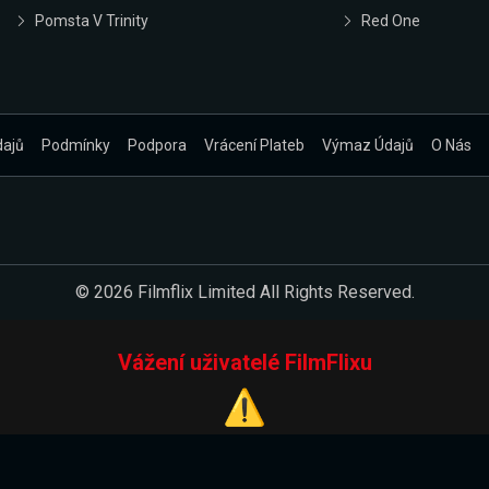
Pomsta V Trinity
Red One
dajů
Podmínky
Podpora
Vrácení Plateb
Výmaz Údajů
O Nás
© 2026 Filmflix Limited All Rights Reserved.
Vážení uživatelé FilmFlixu
⚠️
Pracujeme na novém E-Shopu.
 verzi našeho E-Shopu. Do jeho spuštění vás prosíme, abyste s 