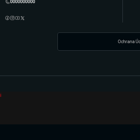
0000000000
Ochrana Ú
i
Připravujeme zcela novou