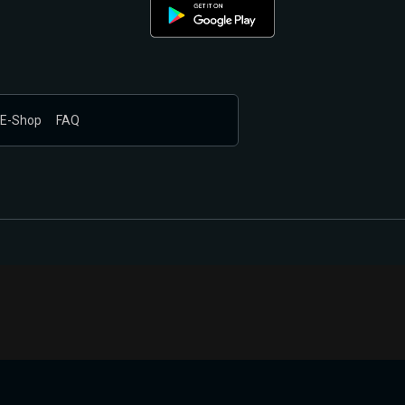
E-Shop
FAQ
nákupem produktů vyčkali.