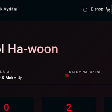
E-shop
k Vydání
l Ha-woon
Í/ŠTÁB
DATUM NAROZENÍ
 & Make-Up
-
0
2