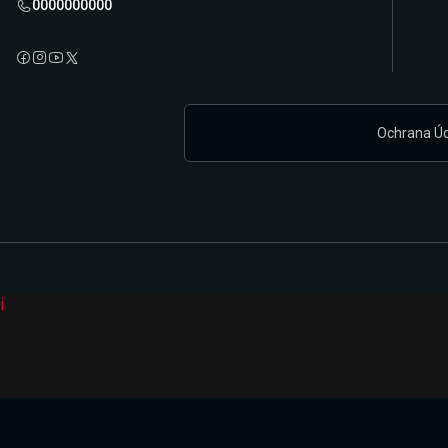
0000000000
Ochrana Ú
i
Připravujeme zcela novou