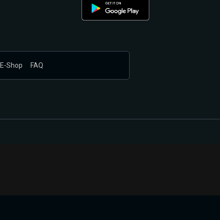
E-Shop
FAQ
nákupem produktů vyčkali.