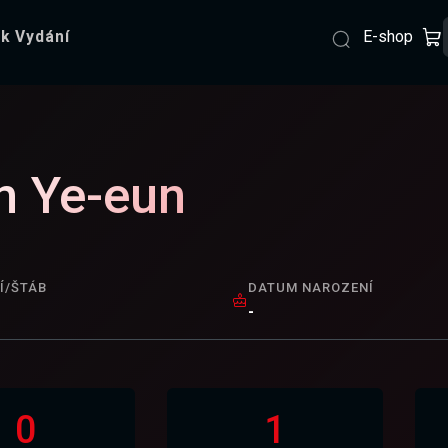
E-shop
k Vydání
n Ye-eun
Í/ŠTÁB
DATUM NAROZENÍ
-
0
1