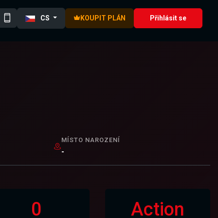
CS
KOUPIT PLÁN
Přihlásit se
MÍSTO NAROZENÍ
-
0
Action