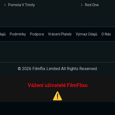
Pomsta V Trinity
Red One
dajů
Podmínky
Podpora
Vrácení Plateb
Výmaz Údajů
O Nás
© 2026 Filmflix Limited All Rights Reserved.
Vážení uživatelé FilmFlixu
⚠️
Pracujeme na novém E-Shopu.
 verzi našeho E-Shopu. Do jeho spuštění vás prosíme, abyste s 