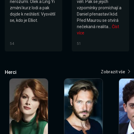
nerozumí. Olek a Ling Yi
věří. Pak se jejich
změní kurz lodi a pak
vzpomínky promíchají a
dojde k neštěstí. Vysvětlí
Daniel přenastaví kód.
se, kdo je Elliot.
Před Maurou se otvírá
nečekaná realita...
Číst
více
54
51
Herci
Zobrazit vše