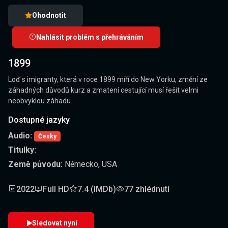
Ohodnotit
Nahlásit problém s přehráváním
1899
Loď s imigranty, která v roce 1899 míří do New Yorku, změní ze
záhadných důvodů kurz a zmatení cestující musí řešit velmi
neobvyklou záhadu.
Dostupné jazyky
Audio:
Česky
Titulky:
Země původu:
Německo, USA
2022
Full HD
7.4 (IMDb)
77 zhlédnutí
Sledovat nyní