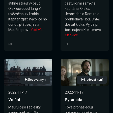
stihne strašlivý osud.
cestujícími zamkne
Olek osvobodí Ling Yi
kapitána, Oleka,
uvězněnou v krabici.
Jérômeho a Ramira a
Kapitán zjistí něco, co ho
prohledávají loď. Chtějí
donutí ptát se, jestli
dostat kluka. Vyjde při
Mauře oprav...
Číst více
tom najevo Kresterovo...
Číst více
63
51
Sledovat nyní
Sledovat nyní
2022-11-17
2022-11-17
Volání
Pyramida
Mauru děsí záblesky
Tove pronásledují
vzpomínek a udělá
hrůzné vzpomínky a