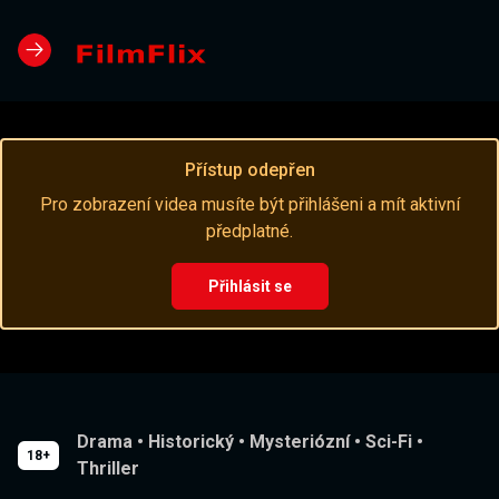
Přístup odepřen
Pro zobrazení videa musíte být přihlášeni a mít aktivní
předplatné.
Přihlásit se
Drama
•
Historický
•
Mysteriózní
•
Sci-Fi
•
18+
Thriller