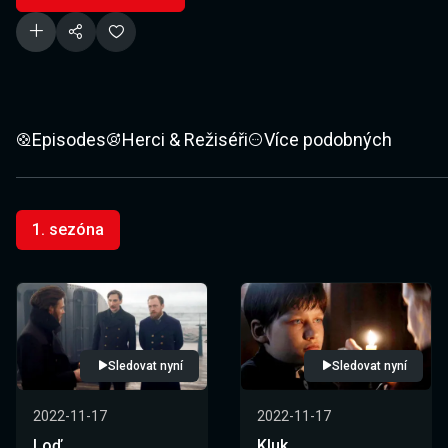
Episodes
Herci & Režiséři
Více podobných
1. sezóna
Sledovat nyní
Sledovat nyní
2022-11-17
2022-11-17
Loď
Kluk