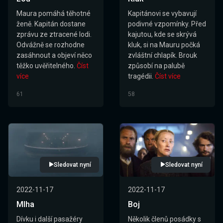
Maura pomáhá těhotné
Kapitánovi se vybavují
ženě. Kapitán dostane
podivné vzpomínky. Před
zprávu ze ztracené lodi.
kajutou, kde se skrývá
Odvážně se rozhodne
kluk, si na Mauru počká
zasáhnout a objeví něco
zvláštní chlapík. Brouk
těžko uvěřitelného.
Číst
způsobí na palubě
více
tragédii.
Číst více
61
58
Sledovat nyní
Sledovat nyní
2022-11-17
2022-11-17
Mlha
Boj
Dívku i další pasažéry
Několik členů posádky s