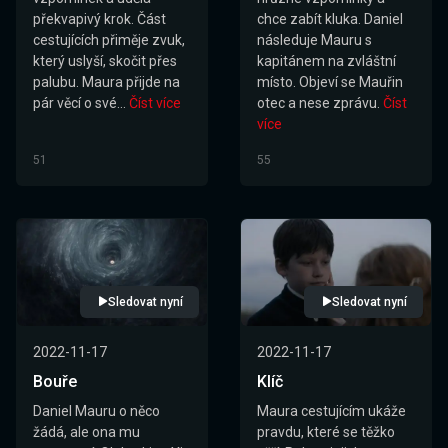
překvapivý krok. Část
chce zabít kluka. Daniel
cestujících přiměje zvuk,
následuje Mauru s
který uslyší, skočit přes
kapitánem na zvláštní
palubu. Maura přijde na
místo. Objeví se Mauřin
pár věcí o své...
Číst více
otec a nese zprávu.
Číst
více
51
55
Sledovat nyní
Sledovat nyní
2022-11-17
2022-11-17
Bouře
Klíč
Daniel Mauru o něco
Maura cestujícím ukáže
žádá, ale ona mu
pravdu, které se těžko