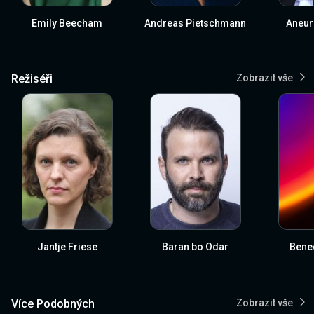
Emily Beecham
Andreas Pietschmann
Aneur
Režiséři
Zobrazit vše
Jantje Friese
Baran bo Odar
Bened
Více Podobných
Zobrazit vše