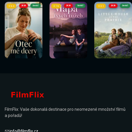
2026
Seriál
2026
Seriál
2026
Seriál
8.3
7.8
6.1
FilmFlix: Vaše dokonalá destinace pro neomezené množství filmů
a pořadů!
info@filmflix.cz