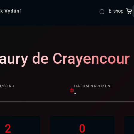
E-shop
k Vydání
ury de Crayencour
Í/ŠTÁB
DATUM NAROZENÍ
-
2
0