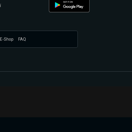
í
E-Shop
FAQ
nákupem produktů vyčkali.