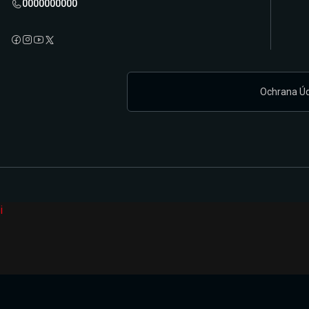
0000000000
Ochrana Ú
i
Připravujeme zcela novou