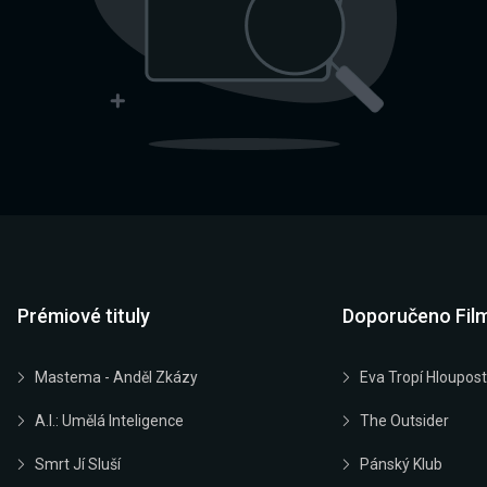
Prémiové tituly
Doporučeno Fil
Mastema - Anděl Zkázy
Eva Tropí Hloupost
A.I.: Umělá Inteligence
The Outsider
Smrt Jí Sluší
Pánský Klub