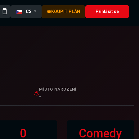
CS
KOUPIT PLÁN
Přihlásit se
MÍSTO NAROZENÍ
-
0
Comedy