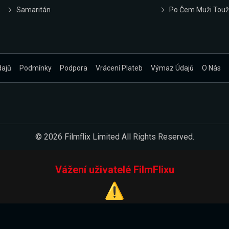
Samaritán
Po Čem Muži Touž
dajů
Podmínky
Podpora
Vrácení Plateb
Výmaz Údajů
O Nás
© 2026 Filmflix Limited All Rights Reserved.
Vážení uživatelé FilmFlixu
⚠️
Pracujeme na novém E-Shopu.
 verzi našeho E-Shopu. Do jeho spuštění vás prosíme, abyste s 