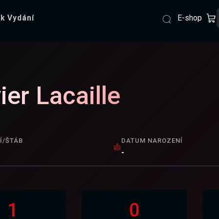
E-shop
k Vydání
ier Lacaille
Í/ŠTÁB
DATUM NAROZENÍ
-
1
0