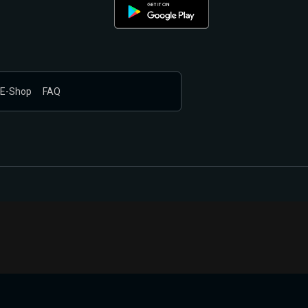
E-Shop
FAQ
nákupem produktů vyčkali.