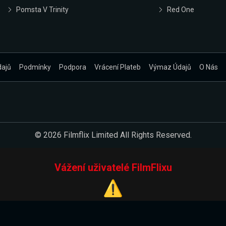
Pomsta V Trinity
Red One
dajů
Podmínky
Podpora
Vrácení Plateb
Výmaz Údajů
O Nás
© 2026 Filmflix Limited All Rights Reserved.
Vážení uživatelé FilmFlixu
⚠️
Pracujeme na novém E-Shopu.
 verzi našeho E-Shopu. Do jeho spuštění vás prosíme, abyste s 