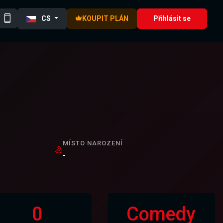
CS
KOUPIT PLÁN
Přihlásit se
MÍSTO NAROZENÍ
-
0
Comedy