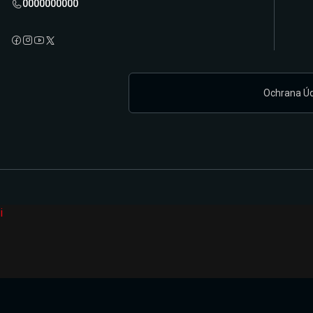
0000000000
Ochrana Ú
i
Připravujeme zcela novou