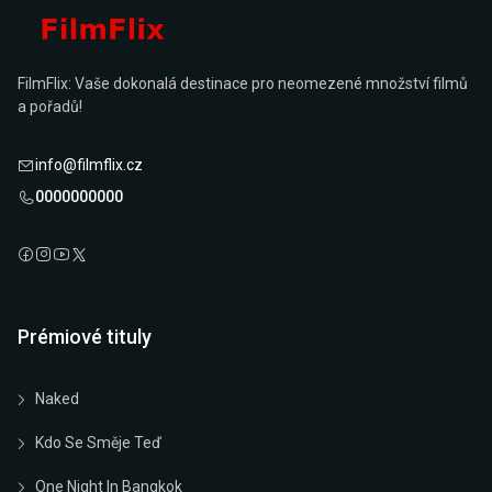
FilmFlix: Vaše dokonalá destinace pro neomezené množství filmů
a pořadů!
info@filmflix.cz
0000000000
Prémiové tituly
Naked
Kdo Se Směje Teď
One Night In Bangkok