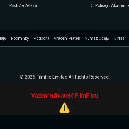
Pěsti Ze Železa
Policejní Akademi
dajů
Podmínky
Podpora
Vrácení Plateb
Výmaz Údajů
O Nás
© 2026 Filmflix Limited All Rights Reserved.
Vážení uživatelé FilmFlixu
⚠️
Pracujeme na novém E-Shopu.
 verzi našeho E-Shopu. Do jeho spuštění vás prosíme, abyste s 