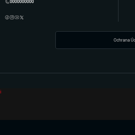
0000000000
Ochrana Ú
i
Připravujeme zcela novou