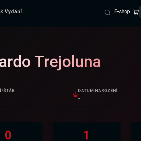
E-shop
k Vydání
ardo Trejoluna
Í/ŠTÁB
DATUM NAROZENÍ
-
0
1