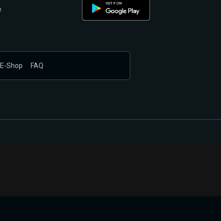
e
E-Shop
FAQ
nákupem produktů vyčkali.