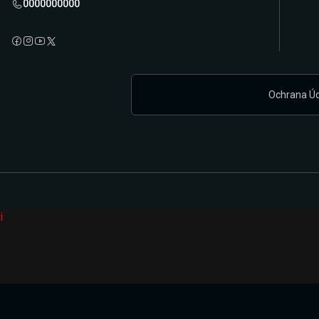
0000000000
Ochrana Ú
i
Připravujeme zcela novou