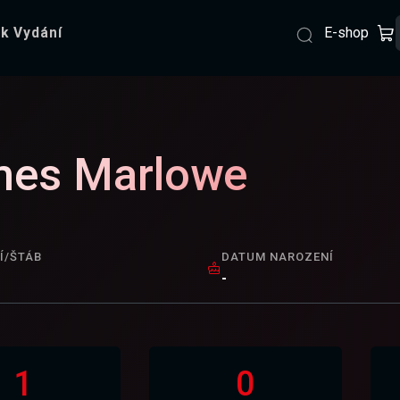
E-shop
k Vydání
mes Marlowe
Í/ŠTÁB
DATUM NAROZENÍ
-
1
0