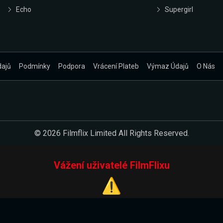
Echo
Supergirl
dajů
Podmínky
Podpora
Vrácení Plateb
Výmaz Údajů
O Nás
© 2026 Filmflix Limited All Rights Reserved.
Vážení uživatelé FilmFlixu
⚠️
Pracujeme na novém E-Shopu.
 verzi našeho E-Shopu. Do jeho spuštění vás prosíme, abyste s 