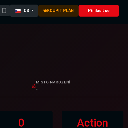
CS
KOUPIT PLÁN
Přihlásit se
MÍSTO NAROZENÍ
-
0
Action