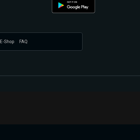
E-Shop
FAQ
nákupem produktů vyčkali.