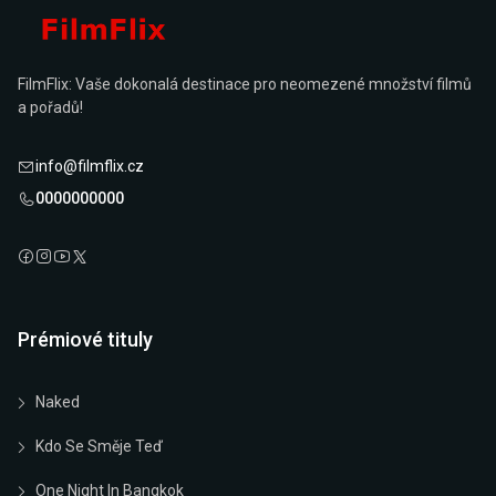
FilmFlix: Vaše dokonalá destinace pro neomezené množství filmů
a pořadů!
info@filmflix.cz
0000000000
Prémiové tituly
Naked
Kdo Se Směje Teď
One Night In Bangkok