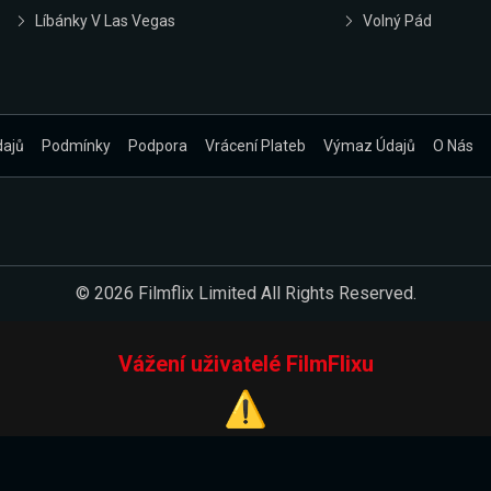
Líbánky V Las Vegas
Volný Pád
dajů
Podmínky
Podpora
Vrácení Plateb
Výmaz Údajů
O Nás
© 2026 Filmflix Limited All Rights Reserved.
Vážení uživatelé FilmFlixu
⚠️
Pracujeme na novém E-Shopu.
 verzi našeho E-Shopu. Do jeho spuštění vás prosíme, abyste s 