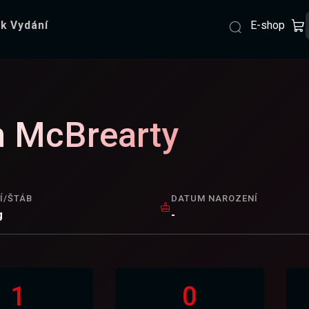
E-shop
k Vydání
 McBrearty
Í/ŠTÁB
DATUM NAROZENÍ
g
-
1
0