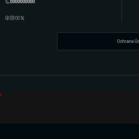
0000000000
Ochrana Ú
i
Připravujeme zcela novou