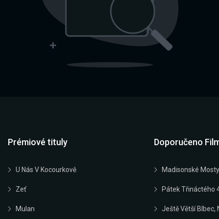
Prémiové tituly
Doporučeno Fil
U Nás V Kocourkově
Madisonské Most
Zeť
Pátek Třináctého 4
Mulan
Ještě Větší Blbec,