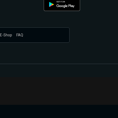
E-Shop
FAQ
nákupem produktů vyčkali.