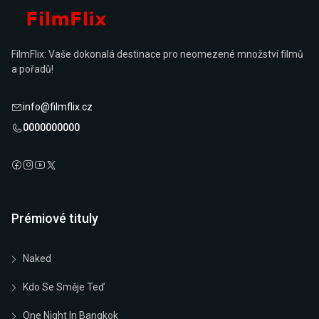
FilmFlix: Vaše dokonalá destinace pro neomezené množství filmů
a pořadů!
info@filmflix.cz
0000000000
Prémiové tituly
Naked
Kdo Se Směje Teď
One Night In Bangkok