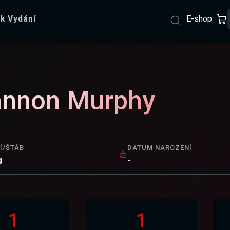
E-shop
k Vydání
annon Murphy
Í/ŠTÁB
DATUM NAROZENÍ
g
-
1
1