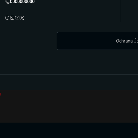
0000000000
Ochrana Ú
i
Připravujeme zcela novou