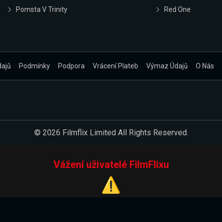
Pomsta V Trinity
Red One
dajů
Podmínky
Podpora
Vrácení Plateb
Výmaz Údajů
O Nás
© 2026 Filmflix Limited All Rights Reserved.
Vážení uživatelé FilmFlixu
⚠️
Pracujeme na novém E-Shopu.
 verzi našeho E-Shopu. Do jeho spuštění vás prosíme, abyste s 