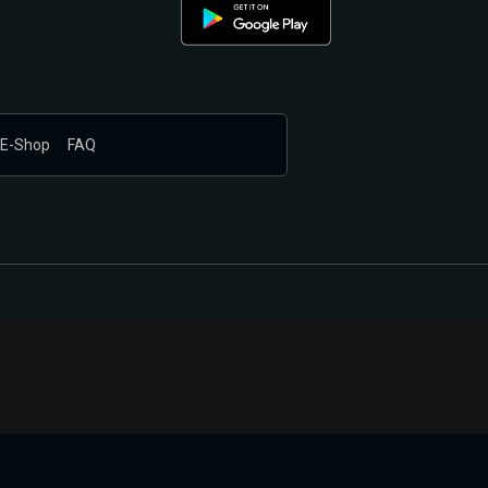
E-Shop
FAQ
nákupem produktů vyčkali.