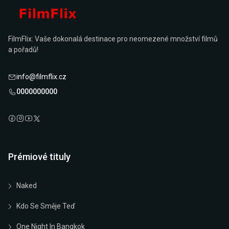
FilmFlix: Vaše dokonalá destinace pro neomezené množství filmů
a pořadů!
info@filmflix.cz
0000000000
Prémiové tituly
Naked
Kdo Se Směje Teď
One Night In Bangkok