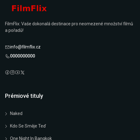
FilmFlix: Vaše dokonalá destinace pro neomezené množství filmů
a pořadů!
info@filmflix.cz
0000000000
Prémiové tituly
Naked
Kdo Se Směje Teď
One Night In Bangkok