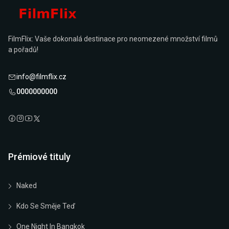
FilmFlix: Vaše dokonalá destinace pro neomezené množství filmů
a pořadů!
info@filmflix.cz
0000000000
Prémiové tituly
Naked
Kdo Se Směje Teď
One Night In Bangkok