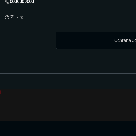
0000000000
Ochrana Ú
i
Připravujeme zcela novou