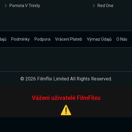
Pomsta V Trinity
Red One
dajů
Podmínky
Podpora
Vrácení Plateb
Výmaz Údajů
O Nás
© 2026 Filmflix Limited All Rights Reserved.
Vážení uživatelé FilmFlixu
⚠️
Pracujeme na novém E-Shopu.
 verzi našeho E-Shopu. Do jeho spuštění vás prosíme, abyste s 