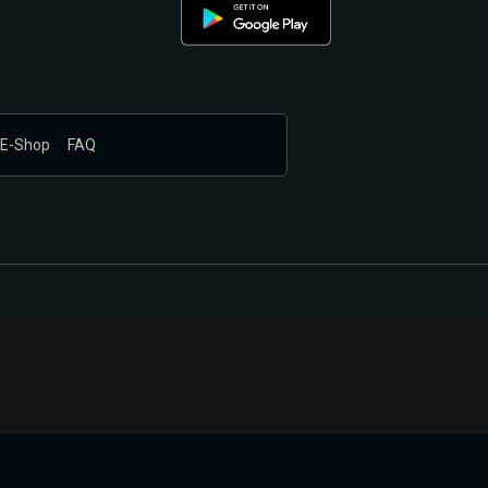
E-Shop
FAQ
nákupem produktů vyčkali.