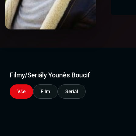
Filmy/Seriály Younès Boucif
Vše
Film
Seriál