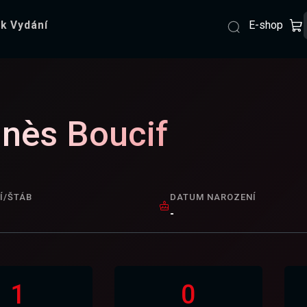
E-shop
k Vydání
nès Boucif
Í/ŠTÁB
DATUM NAROZENÍ
-
1
0