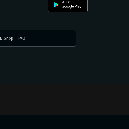
E-Shop
FAQ
nákupem produktů vyčkali.