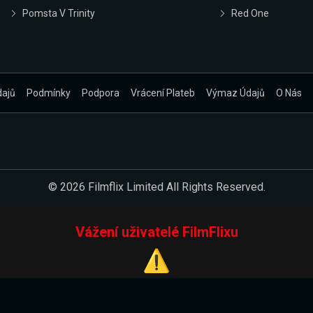
Pomsta V Trinity
Red One
dajů
Podmínky
Podpora
Vrácení Plateb
Výmaz Údajů
O Nás
© 2026 Filmflix Limited All Rights Reserved.
Vážení uživatelé FilmFlixu
⚠️
Pracujeme na novém E-Shopu.
 verzi našeho E-Shopu. Do jeho spuštění vás prosíme, abyste s 