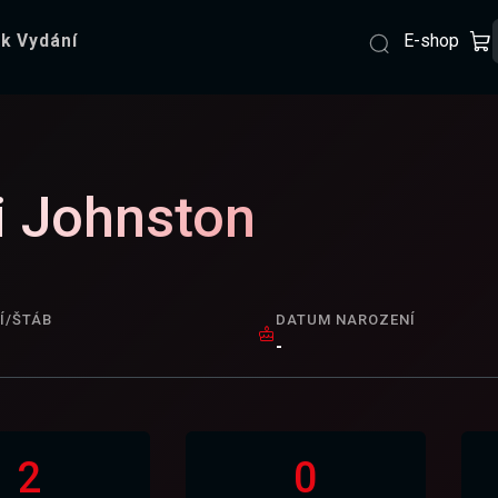
E-shop
k Vydání
i Johnston
Í/ŠTÁB
DATUM NAROZENÍ
-
2
0