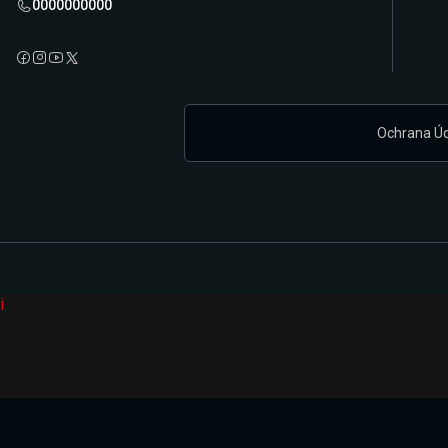
0000000000
Ochrana Ú
i
Připravujeme zcela novou