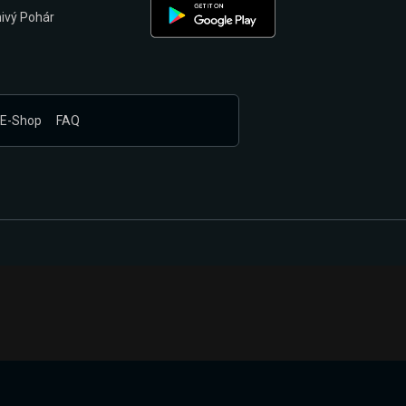
nivý Pohár
E-Shop
FAQ
nákupem produktů vyčkali.