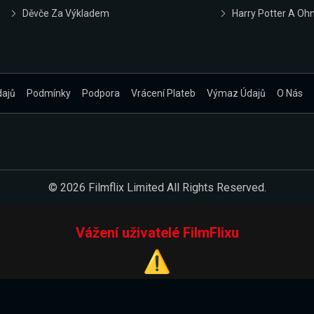
Děvče Za Výkladem
Harry Potter A Oh
dajů
Podmínky
Podpora
Vrácení Plateb
Výmaz Údajů
O Nás
© 2026 Filmflix Limited All Rights Reserved.
Vážení uživatelé FilmFlixu
⚠️
Pracujeme na novém E-Shopu.
 verzi našeho E-Shopu. Do jeho spuštění vás prosíme, abyste s 