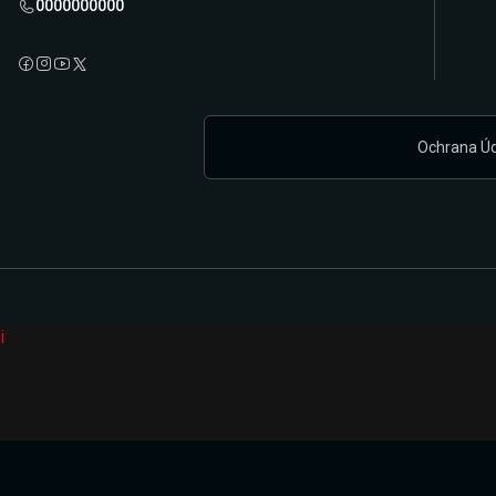
0000000000
Ochrana Ú
i
Připravujeme zcela novou