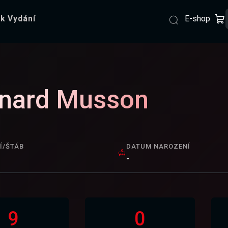
E-shop
k Vydání
nard Musson
Í/ŠTÁB
DATUM NAROZENÍ
-
9
0