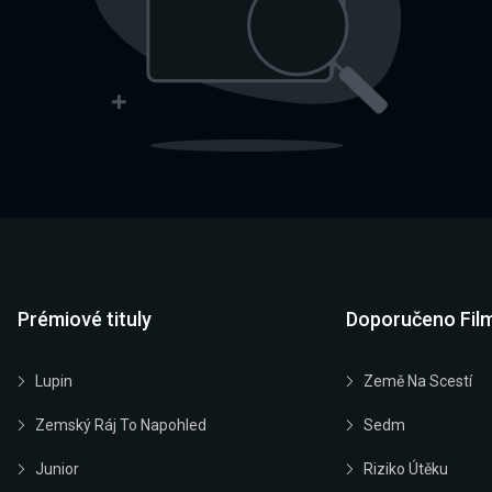
Prémiové tituly
Doporučeno Fil
Lupin
Země Na Scestí
Zemský Ráj To Napohled
Sedm
Junior
Riziko Útěku