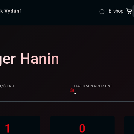
E-shop
k Vydání
er Hanin
Í/ŠTÁB
DATUM NAROZENÍ
-
1
0