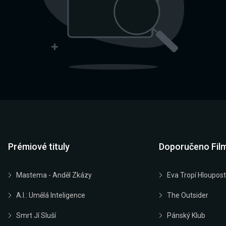
Prémiové tituly
Doporučeno Fil
Mastema - Anděl Zkázy
Eva Tropí Hloupost
A.I.: Umělá Inteligence
The Outsider
Smrt Jí Sluší
Pánský Klub