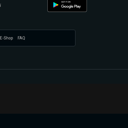
í
E-Shop
FAQ
nákupem produktů vyčkali.