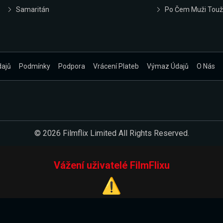
Samaritán
Po Čem Muži Touž
dajů
Podmínky
Podpora
Vrácení Plateb
Výmaz Údajů
O Nás
© 2026 Filmflix Limited All Rights Reserved.
Vážení uživatelé FilmFlixu
⚠️
Pracujeme na novém E-Shopu.
 verzi našeho E-Shopu. Do jeho spuštění vás prosíme, abyste s 