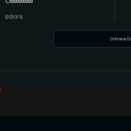
0000000000
Ochrana Ú
i
Připravujeme zcela novou