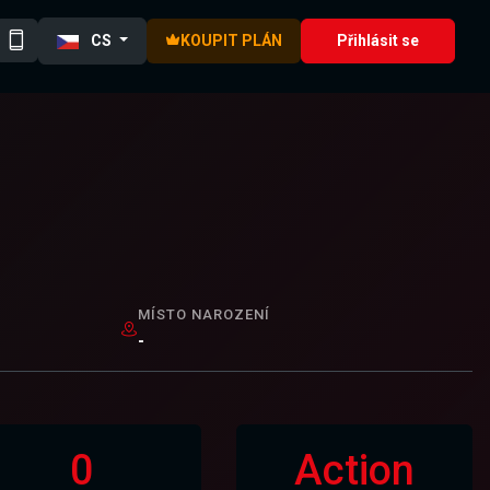
CS
KOUPIT PLÁN
Přihlásit se
MÍSTO NAROZENÍ
-
0
Action