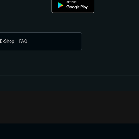
E-Shop
FAQ
nákupem produktů vyčkali.