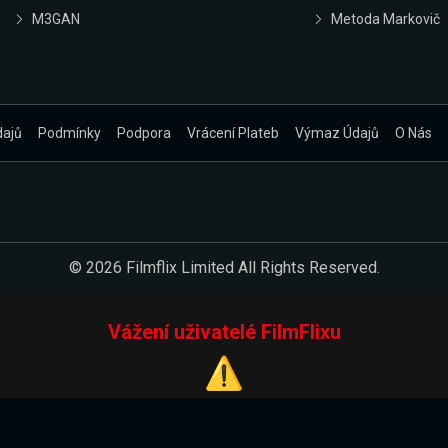
M3GAN
Metoda Markovič
dajů
Podmínky
Podpora
Vrácení Plateb
Výmaz Údajů
O Nás
© 2026 Filmflix Limited All Rights Reserved.
Vážení uživatelé FilmFlixu
⚠️
Pracujeme na novém E-Shopu.
 verzi našeho E-Shopu. Do jeho spuštění vás prosíme, abyste s 