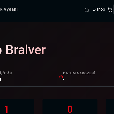
E-shop
k Vydání
 Bralver
Í/ŠTÁB
DATUM NAROZENÍ
g
-
1
0