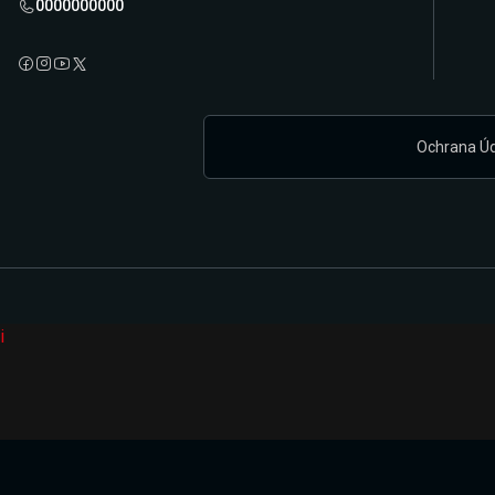
0000000000
Ochrana Ú
i
Připravujeme zcela novou