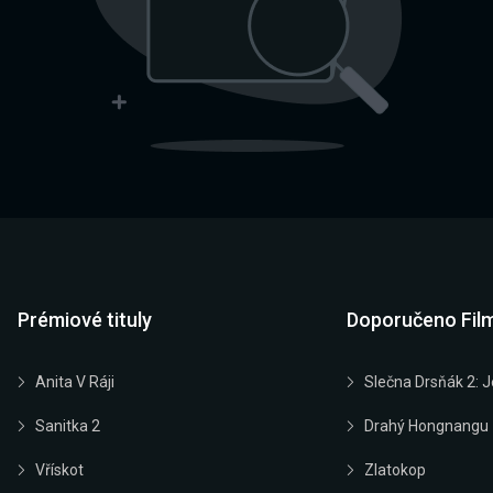
Prémiové tituly
Doporučeno Fil
Anita V Ráji
Slečna Drsňák 2: J
Sanitka 2
Drahý Hongnangu
Vřískot
Zlatokop