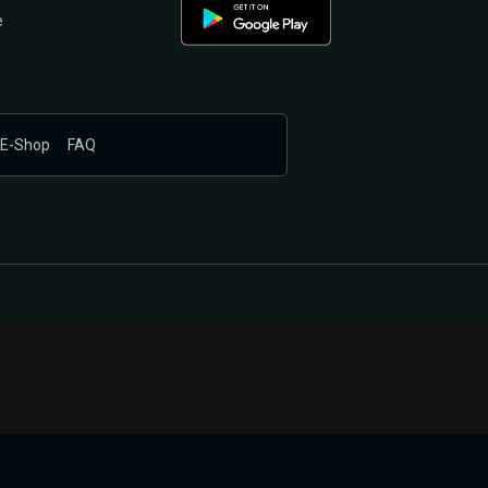
e
E-Shop
FAQ
nákupem produktů vyčkali.