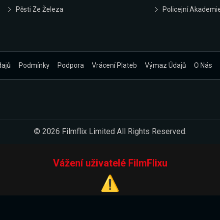
Pěsti Ze Železa
Policejní Akademi
dajů
Podmínky
Podpora
Vrácení Plateb
Výmaz Údajů
O Nás
© 2026 Filmflix Limited All Rights Reserved.
Vážení uživatelé FilmFlixu
⚠️
Pracujeme na novém E-Shopu.
 verzi našeho E-Shopu. Do jeho spuštění vás prosíme, abyste s 