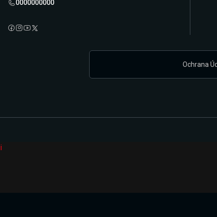
0000000000
Ochrana Ú
i
Připravujeme zcela novou