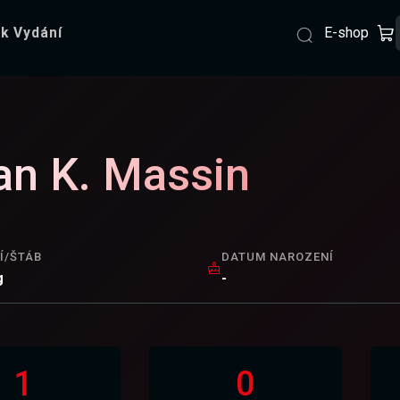
E-shop
k Vydání
an K. Massin
Í/ŠTÁB
DATUM NAROZENÍ
g
-
1
0