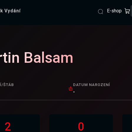
E-shop
k Vydání
tin Balsam
Í/ŠTÁB
DATUM NAROZENÍ
-
2
0