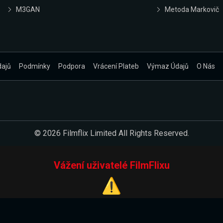
M3GAN
Metoda Markovič
dajů
Podmínky
Podpora
Vrácení Plateb
Výmaz Údajů
O Nás
© 2026 Filmflix Limited All Rights Reserved.
Vážení uživatelé FilmFlixu
⚠️
Pracujeme na novém E-Shopu.
 verzi našeho E-Shopu. Do jeho spuštění vás prosíme, abyste s 