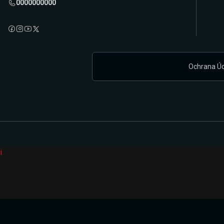
0000000000
Ochrana Ú
i
Připravujeme zcela novou