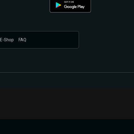
E-Shop
FAQ
nákupem produktů vyčkali.