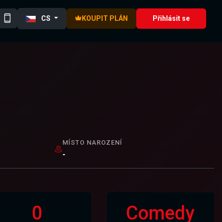
CS
KOUPIT PLÁN
Přihlásit se
MÍSTO NAROZENÍ
-
0
Comedy