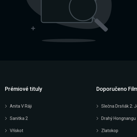
Prémiové tituly
Doporučeno Fil
Anita V Ráji
Slečna Drsňák 2: J
Sanitka 2
Drahý Hongnangu
Vřískot
Zlatokop