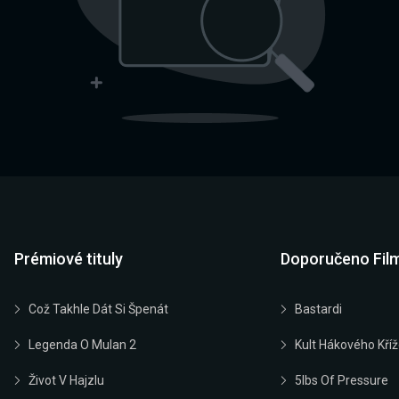
Prémiové tituly
Doporučeno Fil
Což Takhle Dát Si Špenát
Bastardi
Legenda O Mulan 2
Kult Hákového Kří
Život V Hajzlu
5lbs Of Pressure