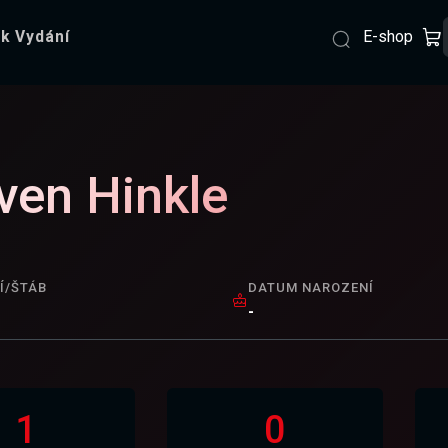
E-shop
k Vydání
ven Hinkle
Í/ŠTÁB
DATUM NAROZENÍ
-
1
0