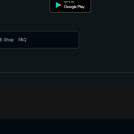
E-Shop
FAQ
nákupem produktů vyčkali.