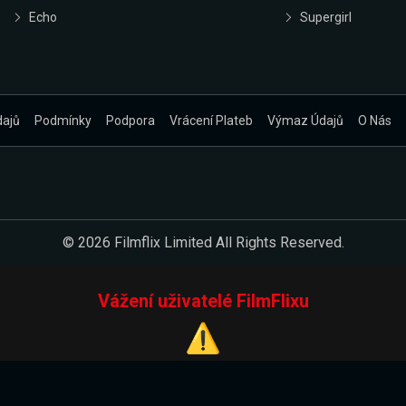
Echo
Supergirl
dajů
Podmínky
Podpora
Vrácení Plateb
Výmaz Údajů
O Nás
© 2026 Filmflix Limited All Rights Reserved.
Vážení uživatelé FilmFlixu
⚠️
Pracujeme na novém E-Shopu.
 verzi našeho E-Shopu. Do jeho spuštění vás prosíme, abyste s 