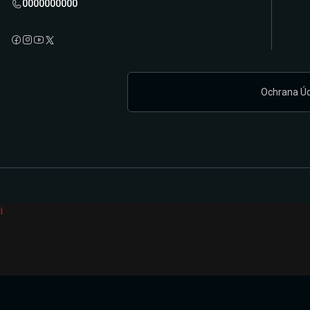
0000000000
Ochrana Ú
i
Připravujeme zcela novou