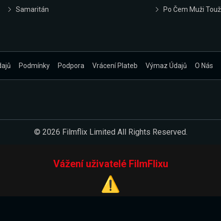
Samaritán
Po Čem Muži Touž
dajů
Podmínky
Podpora
Vrácení Plateb
Výmaz Údajů
O Nás
© 2026 Filmflix Limited All Rights Reserved.
Vážení uživatelé FilmFlixu
⚠️
Pracujeme na novém E-Shopu.
 verzi našeho E-Shopu. Do jeho spuštění vás prosíme, abyste s 