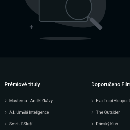
Prémiové tituly
Doporučeno Fil
Mastema - Anděl Zkázy
Eva Tropí Hloupost
A.I.: Umělá Inteligence
The Outsider
Smrt Jí Sluší
Pánský Klub