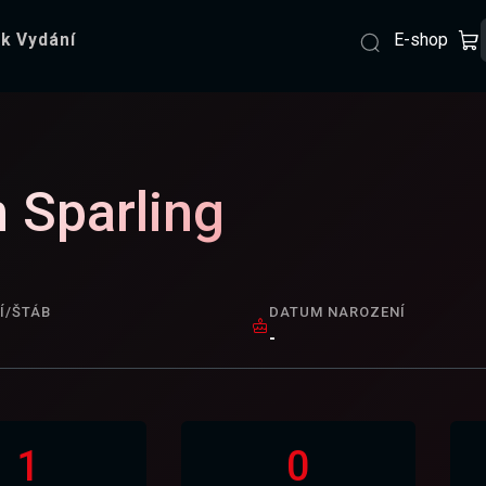
E-shop
k Vydání
 Sparling
Í/ŠTÁB
DATUM NAROZENÍ
-
1
0