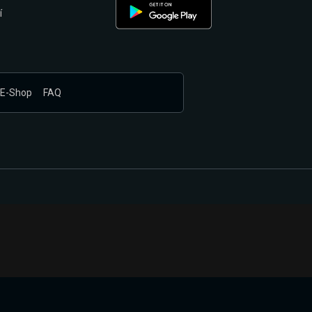
í
E-Shop
FAQ
nákupem produktů vyčkali.