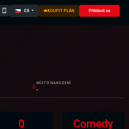
CS
KOUPIT PLÁN
Přihlásit se
MÍSTO NAROZENÍ
-
0
Comedy