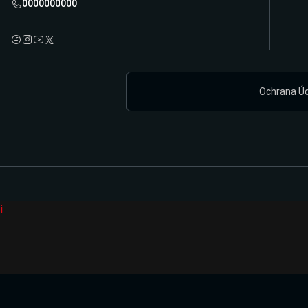
0000000000
Ochrana Ú
i
Připravujeme zcela novou