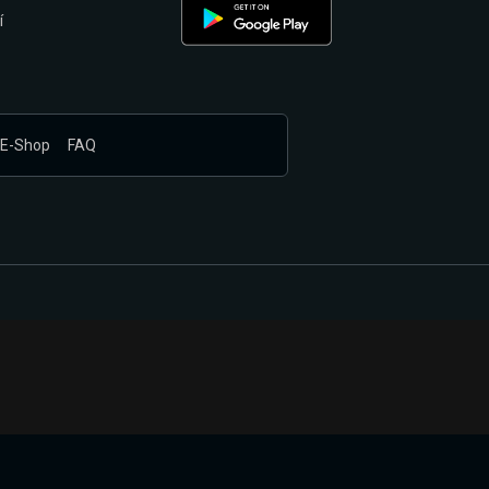
í
E-Shop
FAQ
nákupem produktů vyčkali.