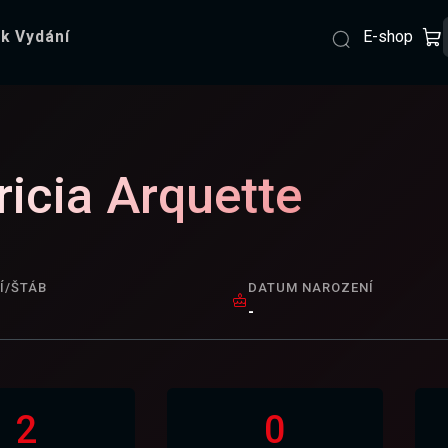
E-shop
k Vydání
ricia Arquette
Í/ŠTÁB
DATUM NAROZENÍ
-
2
0