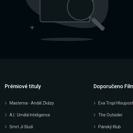
Prémiové tituly
Doporučeno Fil
Mastema - Anděl Zkázy
Eva Tropí Hloupost
A.I.: Umělá Inteligence
The Outsider
Smrt Jí Sluší
Pánský Klub