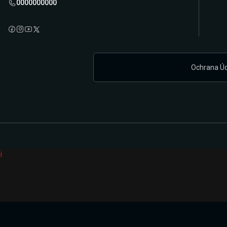
0000000000
Ochrana Ú
i
Připravujeme zcela novou