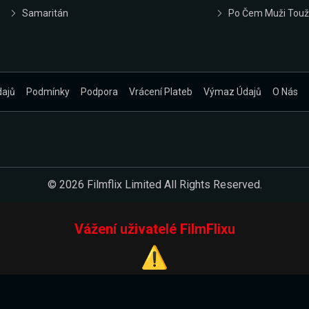
Samaritán
Po Čem Muži Touž
dajů
Podmínky
Podpora
Vrácení Plateb
Výmaz Údajů
O Nás
© 2026 Filmflix Limited All Rights Reserved.
Vážení uživatelé FilmFlixu
⚠️
Pracujeme na novém E-Shopu.
 verzi našeho E-Shopu. Do jeho spuštění vás prosíme, abyste s 