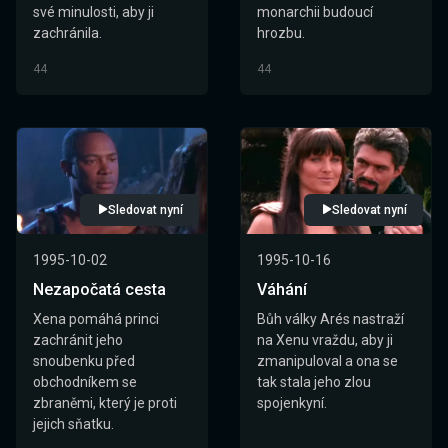
své minulosti, aby ji
monarchii budoucí
zachránila.
hrozbu.
44
44
Sledovat nyní
Sledovat nyní
1995-10-02
1995-10-16
Nezapočatá cesta
Váhání
Xena pomáhá princi
Bůh války Arés nastraží
zachránit jeho
na Xenu vraždu, aby ji
snoubenku před
zmanipuloval a ona se
obchodníkem se
tak stala jeho zlou
zbraněmi, který je proti
spojenkyní.
jejich sňatku.