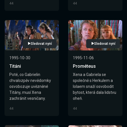
44
44
Sledovat nyní
Sledovat nyní
1995-10-30
1995-11-06
Titáni
Prométeus
Poté, co Gabrielin
Xena a Gabriela se
chvalozpěv nevědomky
společně s Herkulem a
osvobozuje uvězněné
Iolaem snaží osvobodit
Titány, musí Xena
bytost, která dala lidstvu
zachránit vesničany.
oheň.
44
44