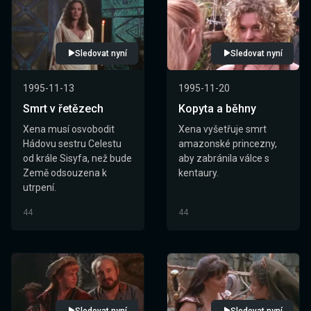
Sledovat nyní
Sledovat nyní
1995-11-13
1995-11-20
Smrt v řetězech
Kopyta a běhny
Xena musí osvobodit
Xena vyšetřuje smrt
Hádovu sestru Celestu
amazonské princezny,
od krále Sisyfa, než bude
aby zabránila válce s
Země odsouzena k
kentaury.
utrpení.
44
44