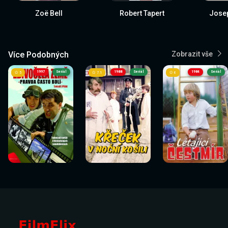
Zoë Bell
Robert Tapert
Jose
Více Podobných
Zobrazit vše
1997
Seriál
1988
Seriál
1984
Seriál
5
7.1
6