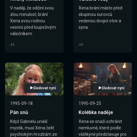
V naději, že odčiní svou
Xena brání město před
zlou minulost, brání
skupinou surovců
Xena svou rodnou
vedenou dvojicí otce a
vesnici před loupeživým
syna.
válečníkem.
44
44
Sledovat nyní
Sledovat nyní
1995-09-18
1995-09-25
Pán snů
Kolébka naděje
Když Gabrielu unáší
Xena se snaží ochránit
mystik, musí Xena čelit
nemluvně, které podle
psychickým hrozbám ze
věštkyně představuje pro