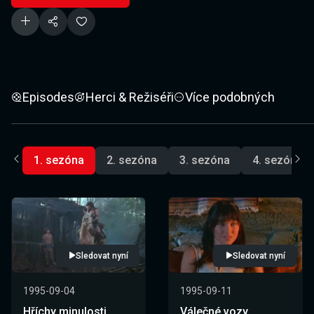
Episodes
Herci & Režiséři
Více podobných
1. sezóna
2. sezóna
3. sezóna
4. sezóna
Sledovat nyní
Sledovat nyní
1995-09-04
1995-09-11
Hříchy minulosti
Válečné vozy