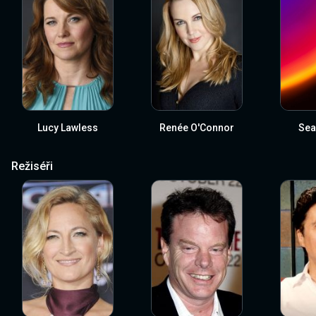
Lucy Lawless
Renée O'Connor
Sea
Režiséři