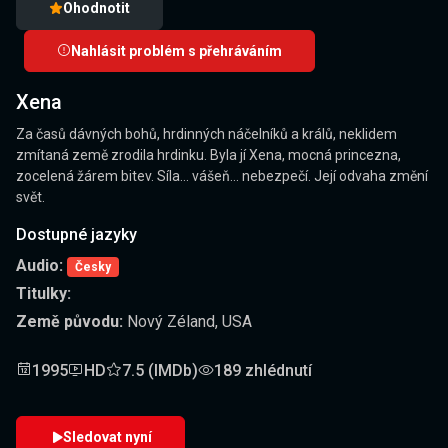
Ohodnotit
Nahlásit problém s přehráváním
Xena
Za časů dávných bohů, hrdinných náčelníků a králů, neklidem
zmítaná země zrodila hrdinku. Byla jí Xena, mocná princezna,
zocelená žárem bitev. Síla... vášeň... nebezpečí. Její odvaha změní
svět.
Dostupné jazyky
Audio:
Česky
Titulky:
Země původu:
Nový Zéland, USA
1995
HD
7.5 (IMDb)
189 zhlédnutí
Sledovat nyní