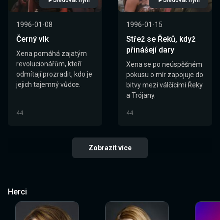
Sledovat nyní
Sledovat nyní
1996-01-08
1996-01-15
Černý vlk
Střež se Řeků, když
přinášejí dary
Xena pomáhá zajatým
revolucionářům, kteří
Xena se po neúspěšném
odmítají prozradit, kdo je
pokusu o mír zapojuje do
jejich tajemný vůdce.
bitvy mezi válčícími Řeky
a Trójany.
44
44
Zobrazit více
Herci