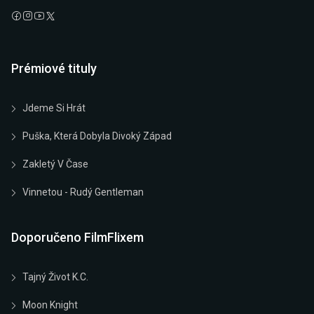
Prémiové tituly
Jdeme Si Hrát
Puška, Která Dobyla Divoký Západ
Zakletý V Čase
Vinnetou - Rudý Gentleman
Doporučeno FilmFlixem
Tajný Život K.C.
Moon Knight