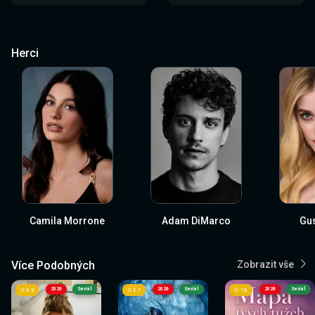
Herci
Camila Morrone
Adam DiMarco
Gus
Více Podobných
Zobrazit vše
2026
Seriál
2026
Seriál
2026
Seriál
8.3
8.1
7.8