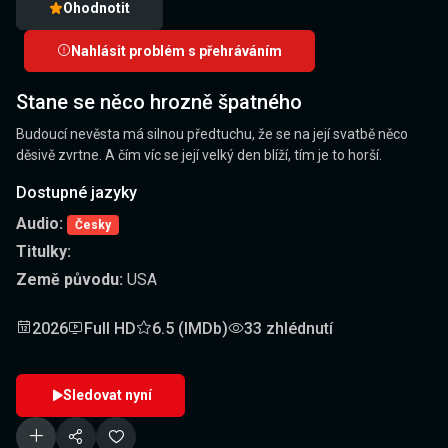
Ohodnotit
Nahlásit problém s přehráváním
Stane se něco hrozně špatného
Budoucí nevěsta má silnou předtuchu, že se na její svatbě něco
děsivě zvrtne. A čím víc se její velký den blíží, tím je to horší.
Dostupné jazyky
Audio:
Česky
Titulky:
Země původu:
USA
2026
Full HD
6.5 (IMDb)
33 zhlédnutí
Sledovat nyní