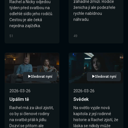
záhadně zmizí. Rodiče
Rachel a Nicky odjedou
ženicha jí ale podezřele
týden před svatbou na
rychle nabídnou
odlehlé sídlo jeho rodičů.
náhradu.
Cestou je ale čeká
nejedna zajížďka.
51
49
Sledovat nyní
Sledovat nyní
2026-03-26
2026-03-26
Upálím tě
Svědek
Rachel má za úkol zjistit,
Na světlo vyjde nová
co by si členové rodiny
kapitola z její rodinné
na svatbě přáli k jídlu.
historie a Rachel zjistí, že
Dozví se přitom ale
láska se někdy může