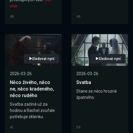
více
40
49
Sledovat nyní
Sledovat nyní
2026-03-26
2026-03-26
Něco živého, něco
Svatba
ne, něco kradeného,
Stane se něco hrozně
něco rudého
špatného.
Svatba začíná už za
hodinu a Rachel zoufale
potřebuje sklenku.
41
59