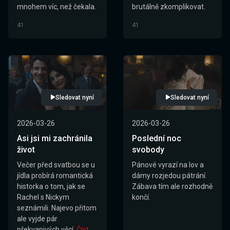
mnohem víc, než čekala.
brutálně zkomplikovat.
41
41
Sledovat nyní
Sledovat nyní
2026-03-26
2026-03-26
Asi jsi mi zachránila
Poslední noc
život
svobody
Večer před svatbou se u
Pánové vyrazí na lov a
jídla probírá romantická
dámy rozjedou pátrání.
historka o tom, jak se
Zábava tím ale rozhodně
Rachel s Nickym
končí.
seznámili. Najevo přitom
ale vyjde pár
překvapivých věcí.
Číst