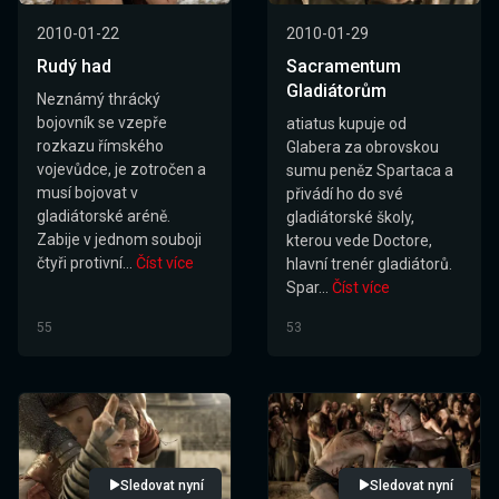
2010-01-22
2010-01-29
Rudý had
Sacramentum
Gladiátorům
Neznámý thrácký
bojovník se vzepře
atiatus kupuje od
rozkazu římského
Glabera za obrovskou
vojevůdce, je zotročen a
sumu peněz Spartaca a
musí bojovat v
přivádí ho do své
gladiátorské aréně.
gladiátorské školy,
Zabije v jednom souboji
kterou vede Doctore,
čtyři protivní...
Číst více
hlavní trenér gladiátorů.
Spar...
Číst více
55
53
Sledovat nyní
Sledovat nyní