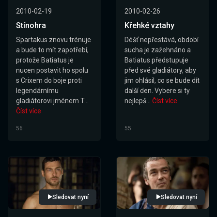
2010-02-19
2010-02-26
Stínohra
Křehké vztahy
Spartakus znovu trénuje
Déšť nepřestává, období
a bude to mít zapotřebí,
sucha je zažehnáno a
protože Batiatus je
Batiatus předstupuje
nucen postavit ho spolu
před své gladiátory, aby
s Crixem do boje proti
jim ohlásil, co se bude dít
legendárnímu
další den. Vybere si ty
gladiátorovi jménem T...
nejlepš...
Číst více
Číst více
56
55
Sledovat nyní
Sledovat nyní