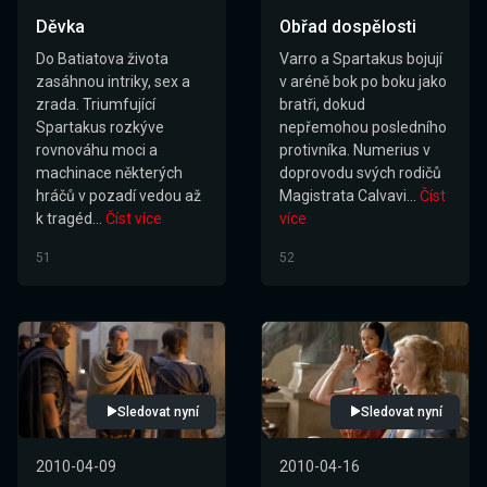
Děvka
Obřad dospělosti
Do Batiatova života
Varro a Spartakus bojují
zasáhnou intriky, sex a
v aréně bok po boku jako
zrada. Triumfující
bratři, dokud
Spartakus rozkýve
nepřemohou posledního
rovnováhu moci a
protivníka. Numerius v
machinace některých
doprovodu svých rodičů
hráčů v pozadí vedou až
Magistrata Calvavi...
Číst
k tragéd...
Číst více
více
51
52
Sledovat nyní
Sledovat nyní
2010-04-09
2010-04-16