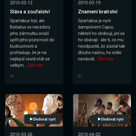
2010-03-12
2010-03-19
Sláva a zoufalství
Znamení bratrství
Spartakus trpí, ale
Spartakus je nyní
Batiatus se navzdory
šampiónem Capui,
jeho zármutku snaží
někteří ho obdivují, jiní se
upřít jeho pozornost do
ho obávají - ale ti, co mu
budoucnosti a
neodpustili, že zůstal tak
prohlašuje, že je na
dlouho naživu, ho stále
nejlepší cestě stát se
nenávidí...
Číst více
velkým...
Číst více
51
51
Sledovat nyní
Sledovat nyní
2010-03-26
2010-04-02