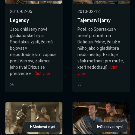
2010-02-05
2010-02-12
Legendy
Tajemství jámy
Jsou ohlášeny nové
Poté, co Spartakus v
gladiátorské hry a
aréně prohrál, mu
Spartakus zjistí, že má
Batiatus řekne, že už o
bojovat v
něho jako o gladiátora
nejpodřadnějším zápase
nikdo nestojí. Existuje
proti Varrovi, zatímco
však možnost pro muže,
jeho rival Crixus se
kteří nedodržují...
Číst
předvede v...
Číst více
více
56
50
Sledovat nyní
Sledovat nyní