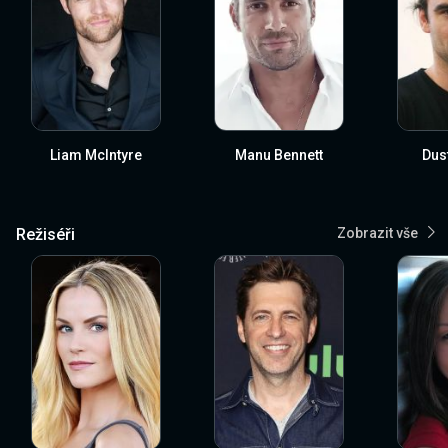
Liam McIntyre
Manu Bennett
Dus
Režiséři
Zobrazit vše