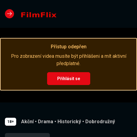
Přístup odepřen
Pro zobrazení videa musíte být přihlášeni a mít aktivní
předplatné.
Přihlásit se
Akční
•
Drama
•
Historický
•
Dobrodružný
18+