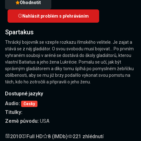
Ohodnotit
Nahlásit problém s přehráváním
Spartakus
Thrácký bojovník se vzepře rozkazu římského velitele. Je zajat a
stává se z něj gladiátor. O svou svobodu musí bojovat... Po prvním
vyhraném souboji v aréně se dostává do školy gladiátorů, kterou
vlastní Batiatus a jeho žena Lukrécie. Pomalu se učí, jak být
správným gladiátorem a díky tomu šplhá po pomyslném žebříčku
oblíbenosti, aby se mu již brzy podařilo vykonat svou pomstu na
těch, kdo ho zotročili a připravili o jeho ženu.
Dostupné jazyky
Audio:
Česky
Titulky:
Země původu:
USA
2010
Full HD
8 (IMDb)
221 zhlédnutí