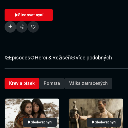
Sledovat nyní
Episodes
Herci & Režiséři
Více podobných
Krev a písek
Pomsta
Válka zatracených
Sledovat nyní
Sledovat nyní