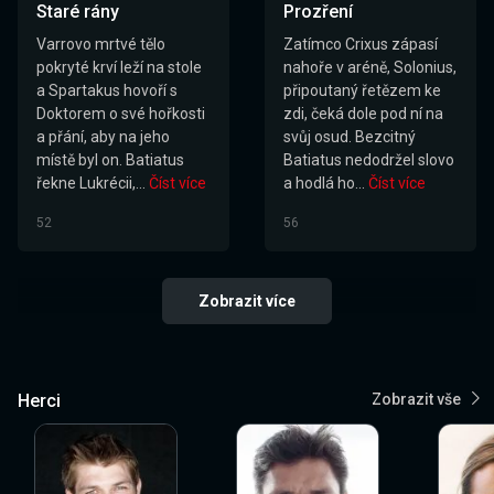
Staré rány
Prozření
Varrovo mrtvé tělo
Zatímco Crixus zápasí
pokryté krví leží na stole
nahoře v aréně, Solonius,
a Spartakus hovoří s
připoutaný řetězem ke
Doktorem o své hořkosti
zdi, čeká dole pod ní na
a přání, aby na jeho
svůj osud. Bezcitný
místě byl on. Batiatus
Batiatus nedodržel slovo
řekne Lukrécii,...
Číst více
a hodlá ho...
Číst více
52
56
Zobrazit více
Herci
Zobrazit vše