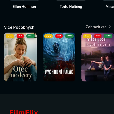
Ellen Hollman
Todd Helbing
Mira
Více Podobných
Zobrazit vše
2026
Seriál
2026
Seriál
2026
Seriál
8.3
8.1
7.8