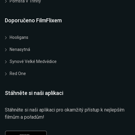
Pomsta V Trinity
Doporučeno FilmFlixem
Hooligans
Nenasytná
Synové Velké Medvědice
Red One
Stáhněte si naši aplikaci
Stáhněte si naši aplikaci pro okamžitý přístup k nejlepším
filmům a pořadům!