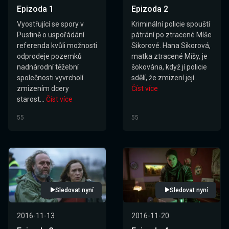
Epizoda 1
Epizoda 2
Vyostřující se spory v
Kriminální policie spouští
Pustině o uspořádání
pátrání po ztracené Míše
referenda kvůli možnosti
Sikorové. Hana Sikorová,
odprodeje pozemků
matka ztracené Míšy, je
nadnárodní těžební
šokována, když jí policie
společnosti vyvrcholí
sdělí, že zmizení její...
zmizením dcery
Číst více
starost...
Číst více
55
55
Sledovat nyní
Sledovat nyní
2016-11-13
2016-11-20