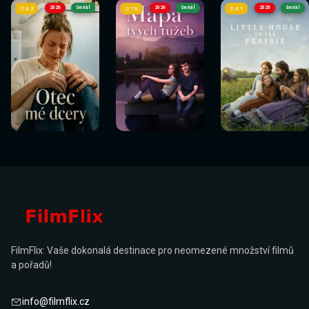
2026
Seriál
2026
Seriál
2026
Seriál
8.3
7.8
6.1
FilmFlix: Vaše dokonalá destinace pro neomezené množství filmů
a pořadů!
info@filmflix.cz