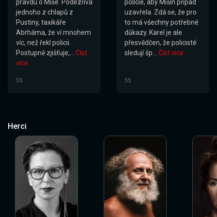
pravdu o Míše. Podezřívá
policie, aby Míšin případ
jednoho z chlapů z
uzavřela. Zdá se, že pro
Pustiny, taxikáře
to má všechny potřebné
Abrháma, že ví mnohem
důkazy. Karel je ale
víc, než řekl policii.
přesvědčen, že policisté
Postupně zjišťuje,...
Číst
sledují šp...
Číst více
více
55
55
Herci