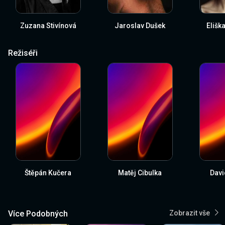
Zuzana Stivínová
Jaroslav Dušek
Elišk
Režiséři
Štěpán Kučera
Matěj Cibulka
Davi
Více Podobných
Zobrazit vše