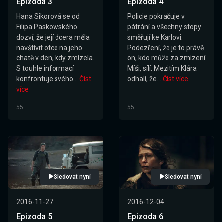
Epizoda 3
Epizoda 4
Hana Sikorová se od
Policie pokračuje v
Filipa Paskowského
pátrání a všechny stopy
dozví, že její dcera měla
směřují ke Karlovi.
navštívit otce na jeho
Podezření, že je to právě
chatě v den, kdy zmizela.
on, kdo může za zmizení
S touhle informací
Míši, sílí. Mezitím Klára
konfrontuje svého...
Číst
odhalí, že...
Číst více
více
55
55
Sledovat nyní
Sledovat nyní
2016-11-27
2016-12-04
Epizoda 5
Epizoda 6