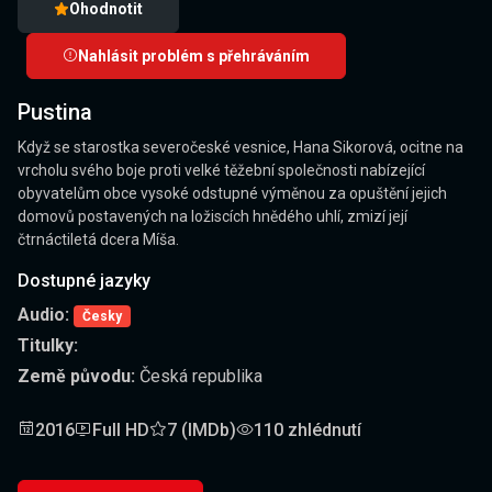
Ohodnotit
Nahlásit problém s přehráváním
Pustina
Když se starostka severočeské vesnice, Hana Sikorová, ocitne na
vrcholu svého boje proti velké těžební společnosti nabízející
obyvatelům obce vysoké odstupné výměnou za opuštění jejich
domovů postavených na ložiscích hnědého uhlí, zmizí její
čtrnáctiletá dcera Míša.
Dostupné jazyky
Audio:
Česky
Titulky:
Země původu:
Česká republika
2016
Full HD
7 (IMDb)
110 zhlédnutí