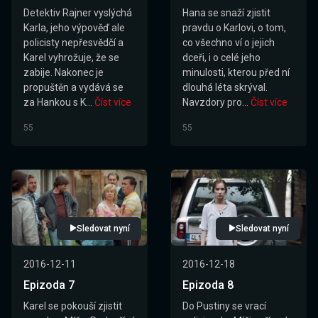
Detektiv Rajner vyslýchá
Hana se snaží zjistit
Karla, jeho výpověď ale
pravdu o Karlovi, o tom,
policisty nepřesvědčí a
co všechno ví o jejich
Karel vyhrožuje, že se
dceři, i o celé jeho
zabije. Nakonec je
minulosti, kterou před ní
propuštěn a vydává se
dlouhá léta skrýval.
za Hankou s K...
Číst více
Navzdory pro...
Číst více
55
55
Sledovat nyní
Sledovat nyní
2016-12-11
2016-12-18
Epizoda 7
Epizoda 8
Karel se pokouší zjistit
Do Pustiny se vrací