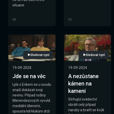
situace.
58
55
Sledovat nyní
Sledovat nyní
19-09-2024
19-09-2024
Jde se na věc
A nezůstane
kámen na
Lyle s Erikem se u soudu
snaží dokázat svoji
kameni
nevinu. Případ rodiny
Strhující svědectví
Menendezových vyvolá
obrátí celý případ
mediální šílenství,
naruby a bratři se kvůli
spousta lidí klukům drží