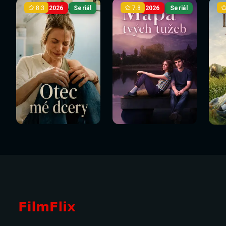
8.3
7.8
2026
Seriál
2026
Seriál