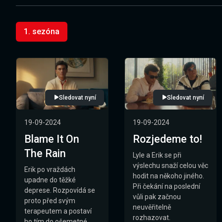
1. sezóna
Sledovat nyní
Sledovat nyní
19-09-2024
19-09-2024
Blame It On
Rozjedeme to!
The Rain
Lyle a Erik se při
výslechu snaží celou věc
Erik po vraždách
hodit na někoho jiného.
upadne do těžké
Při čekání na poslední
deprese. Rozpovídá se
vůli pak začnou
proto před svým
neuvěřitelně
terapeutem a postaví
rozhazovat.
ho tím do ošemetné