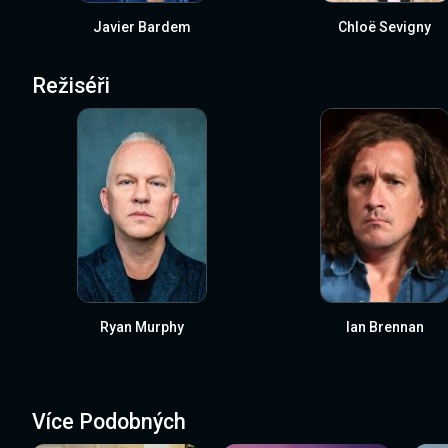
Javier Bardem
Chloë Sevigny
Režiséři
Ryan Murphy
Ian Brennan
Více Podobných