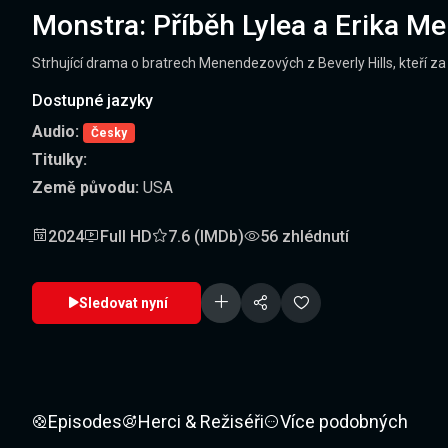
Monstra: Příběh Lylea a Erika 
Strhující drama o bratrech Menendezových z Beverly Hills, kteří za 
Dostupné jazyky
Audio:
Česky
Titulky:
Země původu:
USA
2024
Full HD
7.6 (IMDb)
56 zhlédnutí
Sledovat nyní
Episodes
Herci & Režiséři
Více podobných