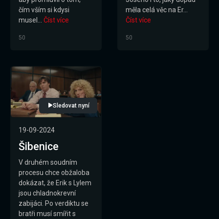
čím vším si kdysi
měla celá věc na Er...
musel...
Číst více
Číst více
50
50
Sledovat nyní
19-09-2024
Šibenice
V druhém soudním
procesu chce obžaloba
dokázat, že Erik s Lylem
jsou chladnokrevní
zabijáci. Po verdiktu se
bratři musí smířit s