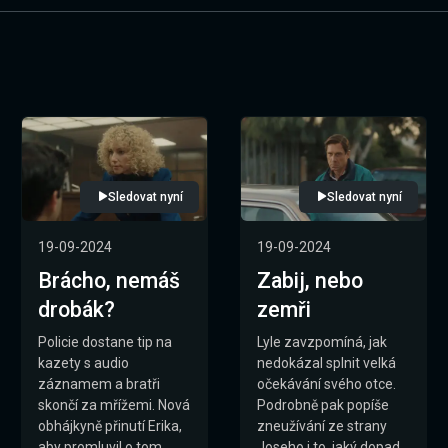
Sledovat nyní
Sledovat nyní
19-09-2024
19-09-2024
Brácho, nemáš
Zabij, nebo
drobák?
zemři
Policie dostane tip na
Lyle zavzpomíná, jak
kazety s audio
nedokázal splnit velká
záznamem a bratři
očekávání svého otce.
skončí za mřížemi. Nová
Podrobně pak popíše
obhájkyně přinutí Erika,
zneužívání ze strany
aby promluvil o tom,
Joseho i to, jaký dopad