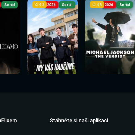
9.3
4.8
Seriál
2026
Seriál
2026
Seriál
mFlixem
Stáhněte si naši aplikaci