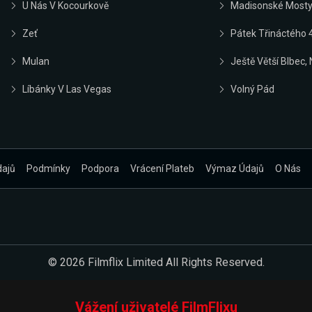
U Nás V Kocourkově
Madisonské Most
Zeť
Pátek Třináctého 4
Mulan
Ještě Větší Blbec,
Líbánky V Las Vegas
Volný Pád
dajů
Podmínky
Podpora
Vrácení Plateb
Výmaz Údajů
O Nás
© 2026 Filmflix Limited All Rights Reserved.
Vážení uživatelé FilmFlixu