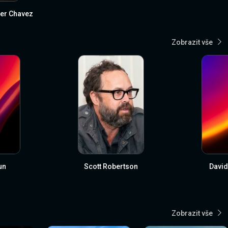
er Chavez
Zobrazit vše
un
Scott Robertson
David
Zobrazit vše