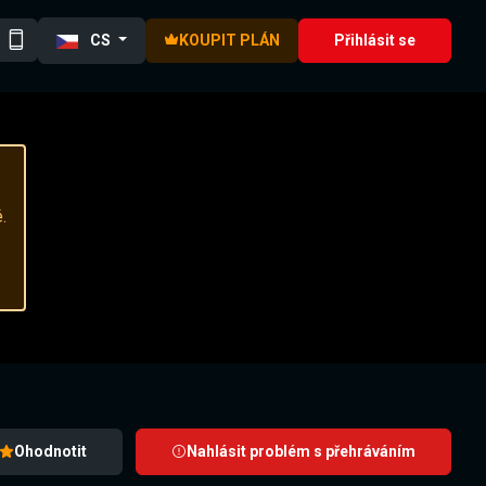
CS
KOUPIT PLÁN
Přihlásit se
.
Ohodnotit
Nahlásit problém s přehráváním