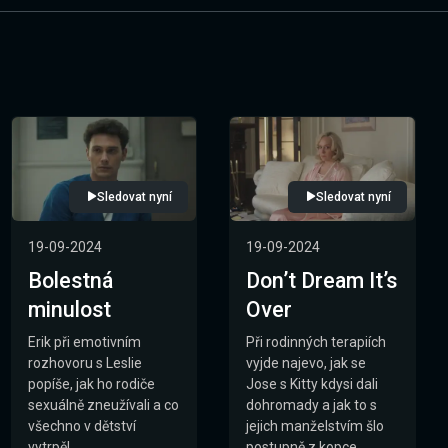
Sledovat nyní
Sledovat nyní
19-09-2024
19-09-2024
Bolestná
Don’t Dream It’s
minulost
Over
Erik při emotivním
Při rodinných terapiích
rozhovoru s Leslie
vyjde najevo, jak se
popíše, jak ho rodiče
Jose s Kitty kdysi dali
sexuálně zneužívali a co
dohromady a jak to s
všechno v dětství
jejich manželstvím šlo
vytrpěl.
postupně z kopce.