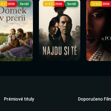
6.1
8.5
8.0
2026
Seriál
2026
Seriál
2026
Prémiové tituly
Doporučeno Fil