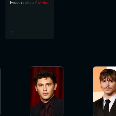
tvrdou realitou.
Číst více
56