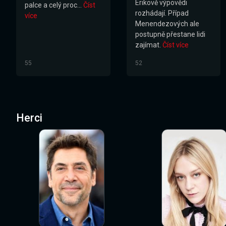
Erikově výpovědi
palce a celý proc...
Číst
rozhádají. Případ
více
Menendezových ale
postupně přestane lidi
zajímat.
Číst více
55
52
Herci