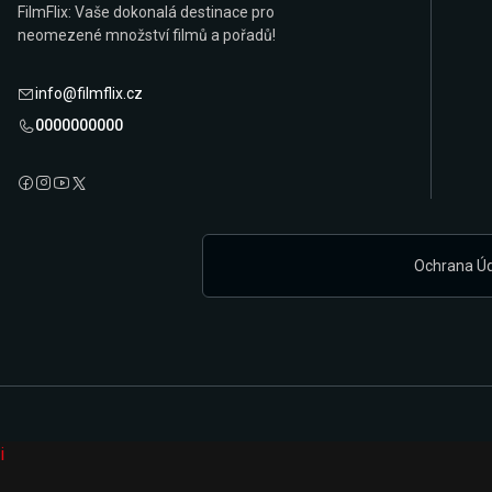
FilmFlix: Vaše dokonalá destinace pro
neomezené množství filmů a pořadů!
info@filmflix.cz
0000000000
Ochrana Ú
i