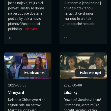
jasně najevo, že jí zničil
Justinem a jeho rodina ji
pověst. Justin se doma i
přivítá s otevřenou
na palubovce dostane
náručí. S Keishinou
pod velký tlak a navíc
mámou to ale tak
přichází čas podat si
jednoduché nebude.
přihlášky...
Číst více
44
47
Sledovat nyní
Sledovat nyní
2025-05-08
2025-05-08
Vineyard
Líbánky
Keisha s Chloe vyrazí na
Dawn dá Justinovi kruté
tajnou misi na ostrov
ultimátum, které může
Martha’s Vineyard.
obrátit naruby i vztah