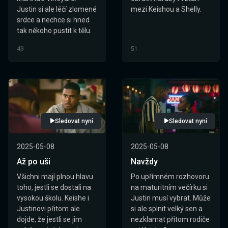
Justin si ale léčí zlomené
mezi Keishou a Shelly.
srdce a nechce si hned
tak někoho pustit k tělu.
49
51
Sledovat nyní
Sledovat nyní
2025-05-08
2025-05-08
Až po uši
Navždy
Všichni mají plnou hlavu
Po upřímném rozhovoru
toho, jestli se dostali na
na maturitním večírku si
vysokou školu. Keishe i
Justin musí vybrat. Může
Justinovi přitom ale
si ale splnit velký sen a
dojde, že jestli se jim
nezklamat přitom rodiče