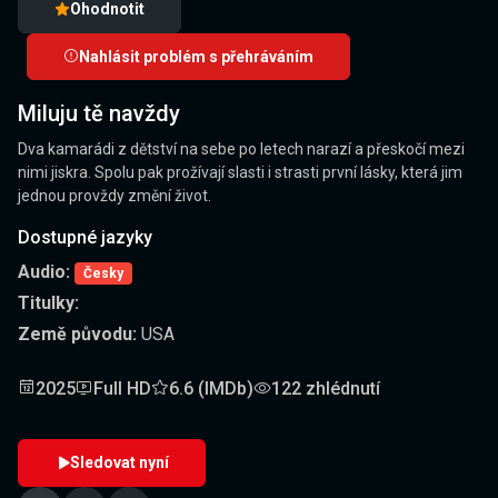
Ohodnotit
Nahlásit problém s přehráváním
Miluju tě navždy
Dva kamarádi z dětství na sebe po letech narazí a přeskočí mezi
nimi jiskra. Spolu pak prožívají slasti i strasti první lásky, která jim
jednou provždy změní život.
Dostupné jazyky
Audio:
Česky
Titulky:
Země původu:
USA
2025
Full HD
6.6 (IMDb)
122 zhlédnutí
Sledovat nyní