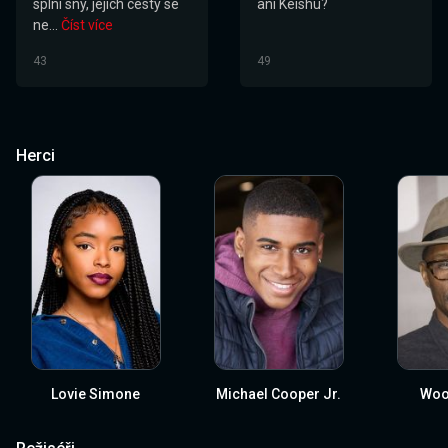
splní sny, jejich cesty se
ani Keishu?
ne...
Číst více
43
49
Herci
Lovie Simone
Michael Cooper Jr.
Woo