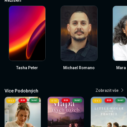
Režiséři
Tasha Peter
Michael Romano
Mara 
Více Podobných
Zobrazit vše
2026
Seriál
2026
Seriál
2026
Seriál
8.3
7.8
6.1