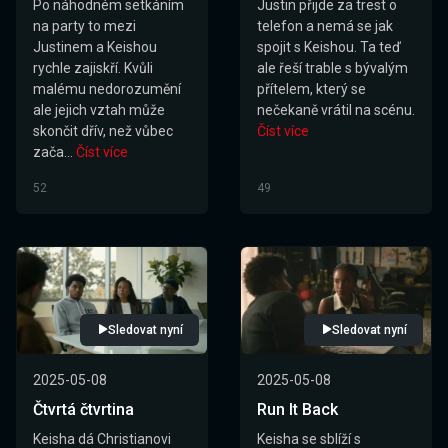
Po náhodném setkáním
Justin přijde za trest o
na party to mezi
telefon a nemá se jak
Justinem a Keishou
spojit s Keishou. Ta teď
rychle zajiskří. Kvůli
ale řeší trable s bývalým
malému nedorozumění
přítelem, který se
ale jejich vztah může
nečekaně vrátil na scénu.
skončit dřív, než vůbec
Číst více
zača...
Číst více
52
49
Sledovat nyní
Sledovat nyní
2025-05-08
2025-05-08
Čtvrtá čtvrtina
Run It Back
Keisha dá Christianovi
Keisha se sblíží s