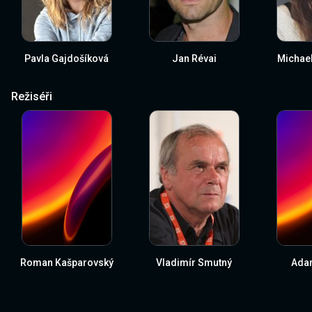
Pavla Gajdošíková
Jan Révai
Michael
Režiséři
Roman Kašparovský
Vladimír Smutný
Ada