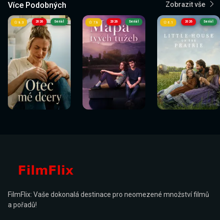
Více Podobných
Zobrazit vše
2026
Seriál
2026
Seriál
2026
Seriál
8.3
7.8
6.1
FilmFlix: Vaše dokonalá destinace pro neomezené množství filmů
a pořadů!