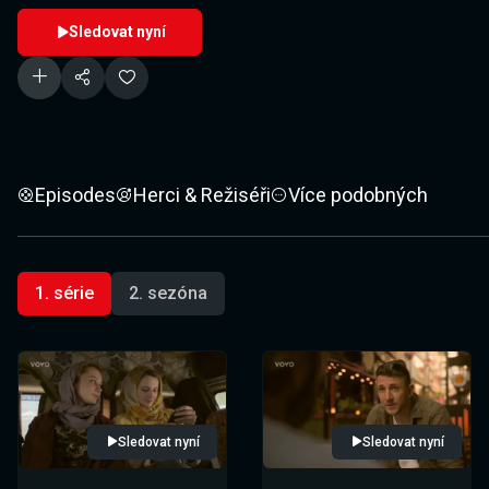
Sledovat nyní
Episodes
Herci & Režiséři
Více podobných
1. série
2. sezóna
Sledovat nyní
Sledovat nyní