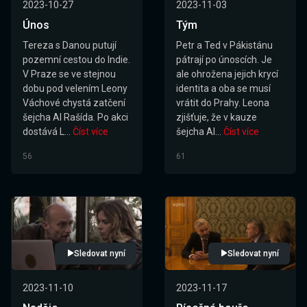
2023-10-27
2023-11-03
Únos
Tým
Tereza s Danou putují
Petr a Ted v Pákistánu
pozemní cestou do Indie.
pátrají po únoscích. Je
V Praze se ve stejnou
ale ohrožena jejich krycí
dobu pod velením Leony
identita a oba se musí
Váchové chystá zatčení
vrátit do Prahy. Leona
šejcha Al Rašída. Po akci
zjišťuje, že v kauze
dostává L...
Číst více
šejcha Al...
Číst více
56
61
Sledovat nyní
Sledovat nyní
2023-11-10
2023-11-17