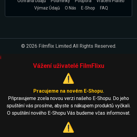
Ochrana Údajů
Podmínky
Podpora
Vrácení Plateb
Výmaz Údajů
O Nás
E-Shop
FAQ
© 2026 Filmflix Limited All Rights Reserved.
i
Vážení uživatelé FilmFlixu
⚠️
Pracujeme na novém E-Shopu.
Připravujeme zcela novou verzi našeho E-Shopu. Do jeho
spuštění vás prosíme, abyste s nákupem produktů vyčkali.
O spuštění nového E-Shopu Vás budeme včas informovat.
⚠️