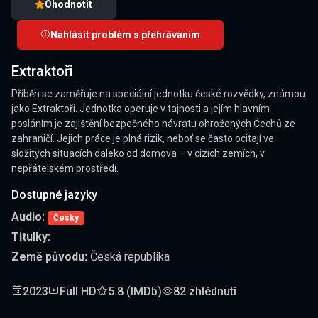
Ohodnotit
Nahlásit problém s přehráváním
Extraktoři
Příběh se zaměřuje na speciální jednotku české rozvědky, známou
jako Extraktoři. Jednotka operuje v tajnosti a jejím hlavním
posláním je zajištění bezpečného návratu ohrožených Čechů ze
zahraničí. Jejich práce je plná rizik, neboť se často ocitají ve
složitých situacích daleko od domova – v cizích zemích, v
nepřátelském prostředí.
Dostupné jazyky
Audio:
Česky
Titulky:
Země původu:
Česká republika
2023
Full HD
5.8 (IMDb)
82 zhlédnutí