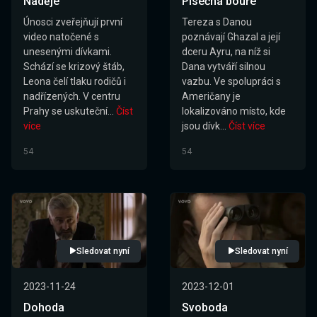
Naděje
Písečná bouře
Únosci zveřejňují první
Tereza s Danou
video natočené s
poznávají Ghazal a její
unesenými dívkami.
dceru Ayru, na níž si
Schází se krizový štáb,
Dana vytváří silnou
Leona čelí tlaku rodičů i
vazbu. Ve spolupráci s
nadřízených. V centru
Američany je
Prahy se uskuteční...
Číst
lokalizováno místo, kde
více
jsou dívk...
Číst více
54
54
Sledovat nyní
Sledovat nyní
2023-11-24
2023-12-01
Dohoda
Svoboda