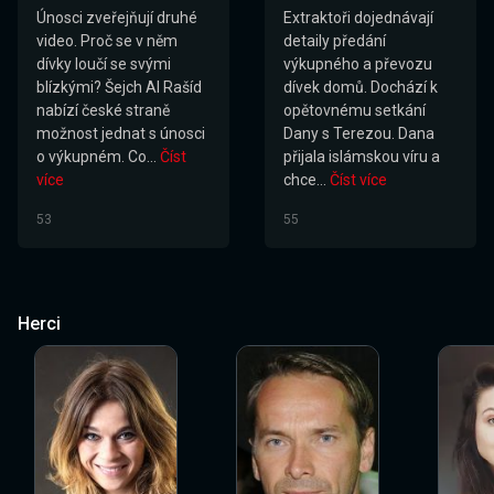
Únosci zveřejňují druhé
Extraktoři dojednávají
video. Proč se v něm
detaily předání
dívky loučí se svými
výkupného a převozu
blízkými? Šejch Al Rašíd
dívek domů. Dochází k
nabízí české straně
opětovnému setkání
možnost jednat s únosci
Dany s Terezou. Dana
o výkupném. Co...
Číst
přijala islámskou víru a
více
chce...
Číst více
53
55
Herci